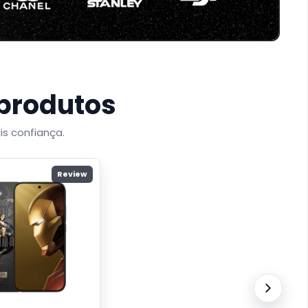
 produtos
is confiança.
Review