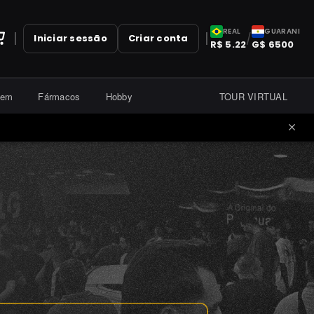
REAL
GUARANI
|
|
/
Iniciar sessão
Criar conta
R$
5.22
G$
6500
gem
Fármacos
Hobby
TOUR VIRTUAL