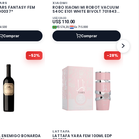
EARS
XIAOMI
EARS FANTASY FEM
ROBO XIAOMI MI ROBOT VACUUM
90037*
S40C E101 WHITE BIVOLT 701843-
701867
US$
136.00
US$
110.00
/
4.500
R$
574,20
Gs
715.000
Comprar
Comprar
>
-
52
%
-
28
%
LATTAFA
EL ENEMIGO BONARDA
LATTAFA YARA FEM 100ML EDP