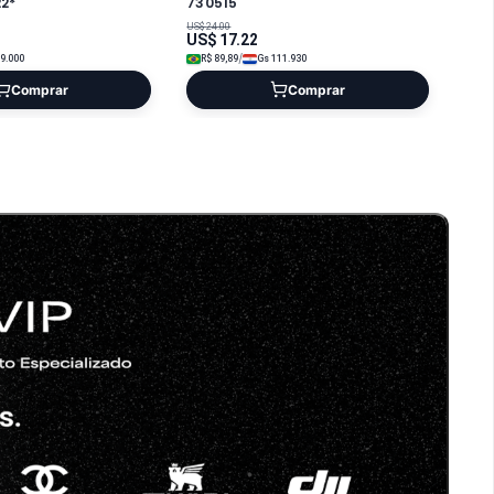
2*
730515
US$
24.00
US$
17.22
/
9.000
R$
89,89
Gs
111.930
Comprar
Comprar