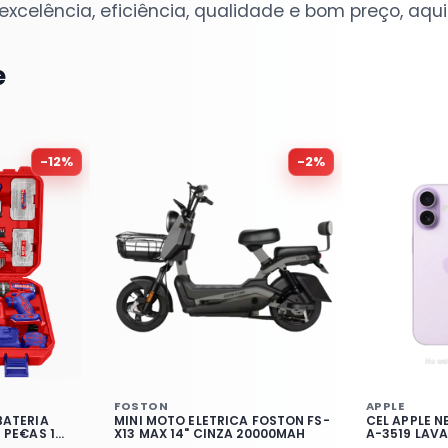
xcelência, eficiência, qualidade e bom preço, aqui 
e
-
12
%
-
2
%
FOSTON
APPLE
BATERIA
MINI MOTO ELETRICA FOSTON FS-
CEL APPLE N
 PE€AS 1
X13 MAX 14" CINZA 20000MAH
A-3519 LAV