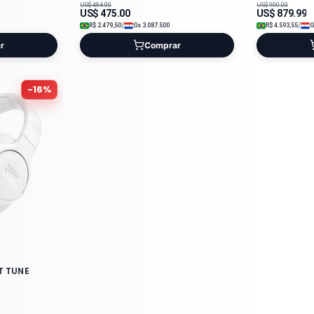
US$
484.00
US$
900.00
US$
475.00
US$
879.99
/
/
R$
2.479,50
Gs
3.087.500
R$
4.593,55
r
Comprar
-
16
%
T TUNE