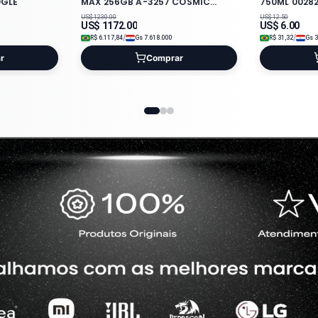
OGLE
MAX 256GB A-3257 COSMIC
750ML 00282
ORANGE LL
US$
1230.00
US$
12.50
US$
1172.00
US$
6.00
/
/
R$
6.117,84
Gs
7.618.000
R$
31,32
Gs
3
r
Comprar