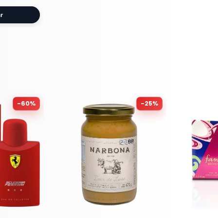
r
-
60
%
-
25
%