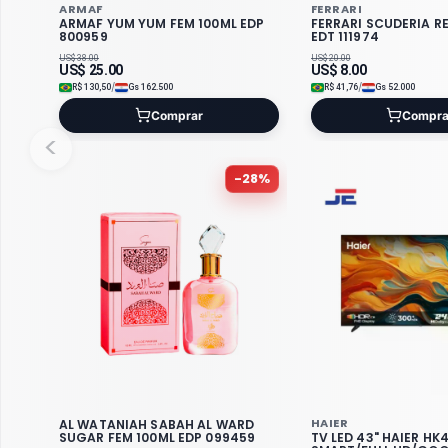
ARMAF
FERRARI
ARMAF YUM YUM FEM 100ML EDP
FERRARI SCUDERIA R
800959
EDT 111974
US$
38.00
US$
20.00
US$
25.00
US$
8.00
/
/
R$
130,50
Gs
162.500
R$
41,76
Gs
52.000
Comprar
Compra
<
-
28
%
HAIER
AL WATANIAH SABAH AL WARD
SUGAR FEM 100ML EDP 099459
TV LED 43" HAIER HK