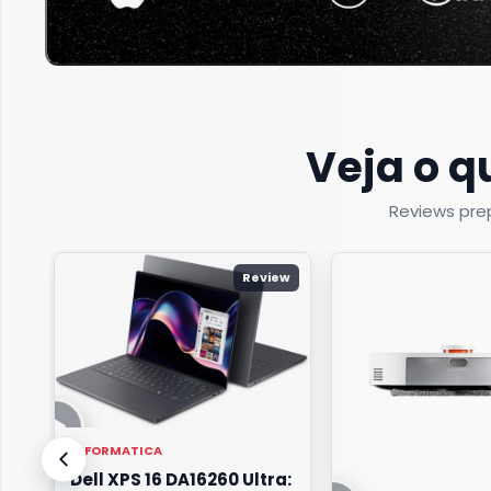
Veja o q
Reviews prep
Review
INFORMATICA
Dell XPS 16 DA16260 Ultra: