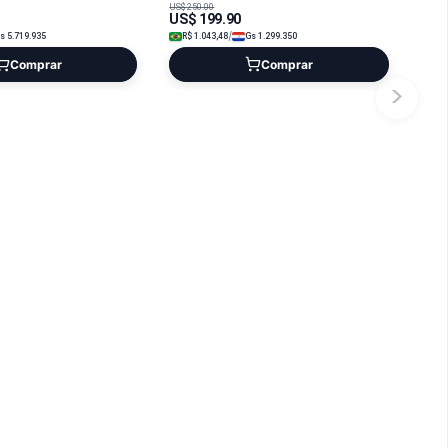
US$
250.00
US$
199.90
/
Gs
5.719.935
R$
1.043,48
Gs
1.299.350
Comprar
Comprar
>