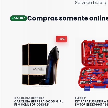
Se você busca e
Compras somente onlin
ONLINE
-
4
%
CAROLINA HERRERA
EMTOP
CAROLINA HERRERA GOOD GIRL
KIT PARAFUSADEIRA 
FEM 80ML EDP 026342*
EMTOP EEDK16601 166
BATERIA 633562