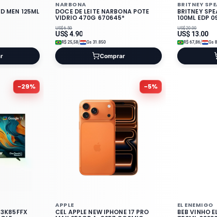
NARBONA
BRITNEY SP
ED MEN 125ML
DOCE DE LEITE NARBONA POTE
BRITNEY SP
VIDRIO 470G 670645*
100ML EDP 0
US$
6.50
US$
20.00
US$
4.90
US$
13.00
/
/
R$
25,58
Gs
31.850
R$
67,86
Gs
8
r
Comprar
-
29
%
-
5
%
APPLE
EL ENEMIGO
43K85FFX
CEL APPLE NEW IPHONE 17 PRO
BEB VINHO 