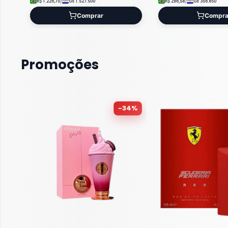
/
/
R$
1.226,70
Gs
1.527.500
R$
286,58
Gs
356.850
Comprar
Compra
Promoções
-
34
%