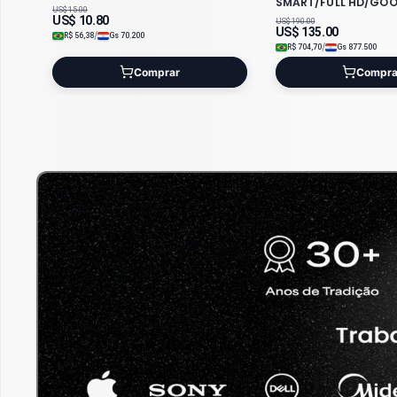
SMART/FULL HD/GO
US$
15.00
US$
10.80
US$
190.00
US$
135.00
/
R$
56,38
Gs
70.200
/
R$
704,70
Gs
877.500
Comprar
Compra