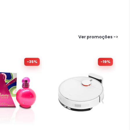
Ver promoções ->
-
35
%
-
19
%