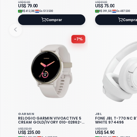
US$
82.00
US$
85.00
US$
79.00
US$
75.00
/
/
R$
412,38
Gs
513.500
R$
391,50
Gs
487.500
Comprar
Compra
<
-
7
%
GARMIN
JBL
RELOGIO GARMIN VIVOACTIVE 5
FONE JBL T-770 NC B
CREAM GOLD/IVORY 010-02862-11
WHITE 974496
324919
US$
252.00
US$
65.00
US$
235.00
US$
54.90