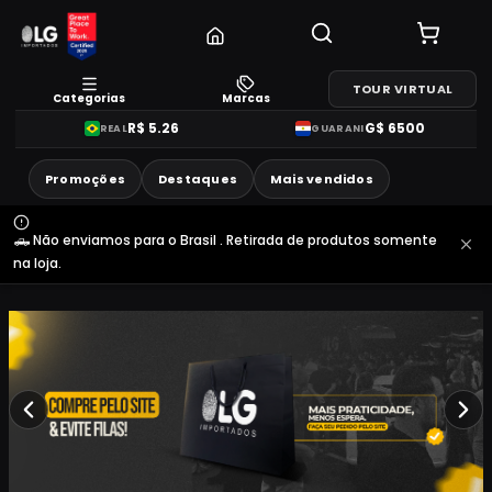
TOUR VIRTUAL
Categorias
Marcas
R$
5.26
G$
6500
REAL
GUARANI
Promoções
Destaques
Mais vendidos
🛻 Não enviamos para o Brasil . Retirada de produtos somente
na loja.