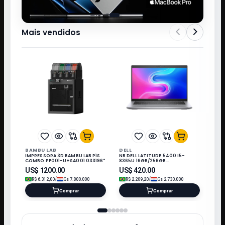
<
>
Mais vendidos
BAMBU LAB
DELL
IMPRESSORA 3D BAMBU LAB P1S
NB DELL LATITUDE 5400 I5-
COMBO PF001-U+SA001 033196*
8365U 16GB/256GB
M.2/14"/W11/REFURB
US$
1200.00
US$
420.00
/
/
R$
6.312,00
Gs
7.800.000
R$
2.209,20
Gs
2.730.000
Comprar
Comprar