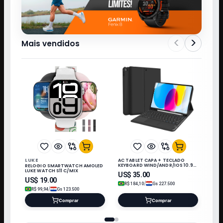
<
>
Mais vendidos
LUKE
AC TABLET CAPA + TECLADO
KEYBOARD WIND/ANDR/IOS 10.9"
RELOGIO SMARTWATCH AMOLED
PRETO*
LUKE WATCH S11 C/MIX
US$
35.00
US$
19.00
/
R$
184,10
Gs
227.500
/
R$
99,94
Gs
123.500
Comprar
Comprar