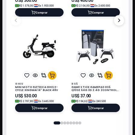
US$
300.00
US$
400.00
/
/
R$
1.578,00
Gs
1.950.000
R$
2.104,00
Gs
2.600.000
Comprar
Comprar
<
>
GHIS
RS5
MINI MOTO ELETRICA GHIS E-
GAME STICK GAMEPAD RS5
CYCLE XINGMAI 14" BLACK 48V
Q10SE 64G 3D 2.4G 2CONTROLE
3 JOGO PRETO/BRANCO
US$
530.00
US$
37.00
/
/
R$
2.787,80
Gs
3.445.000
R$
194,62
Gs
240.500
Comprar
Comprar