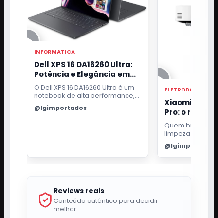
INFORMATICA
Dell XPS 16 DA16260 Ultra:
Potência e Elegância em
um Só Notebook
O Dell XPS 16 DA16260 Ultra é um
ELETRODOMESTIC
notebook de alta performance,
Xiaomi Robo
ideal para profissionais
@lgimportados
Pro: o robô qu
exigentes. Com processador
Intel Core i7, 32GB de RAM e tela
passa pano e 
Quem busca pra
OLED 3.2K touch, oferece uma
para a base
limpeza da casa
experiência visual e de uso
bom robô aspira
excepcional.
@lgimportados
fazer mais do qu
ambiente. Ele pr
para aspirar suje
inteligência pa
cômodos e efici
Reviews reais
passar pano sem
manutenção a t
Conteúdo autêntico para decidir
melhor