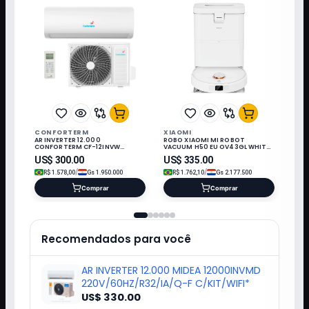
CONFORTERM
XIAOMI
AR INVERTER 12.000
ROBO XIAOMI MI ROBOT
CONFORTERM CF-12INVW
VACUUM H50 EU OV43GL WHITE
WIFI/220V/60HZ Q/F/R32/KIT IN
220V-50-60HZ 458287
US$
300.00
US$
335.00
/
/
R$
1.578,00
Gs
1.950.000
R$
1.762,10
Gs
2.177.500
Comprar
Comprar
Recomendados para você
AR INVERTER 12.000 MIDEA 12000INVMD
220V/60HZ/R32/IA/Q-F C/KIT/WIFI*
US$ 330.00