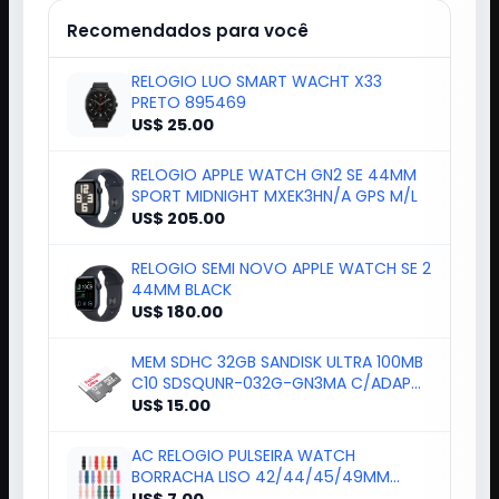
Recomendados para você
RELOGIO LUO SMART WACHT X33
PRETO 895469
US$ 25.00
RELOGIO APPLE WATCH GN2 SE 44MM
SPORT MIDNIGHT MXEK3HN/A GPS M/L
US$ 205.00
RELOGIO SEMI NOVO APPLE WATCH SE 2
44MM BLACK
US$ 180.00
MEM SDHC 32GB SANDISK ULTRA 100MB
C10 SDSQUNR-032G-GN3MA C/ADAP
184377
US$ 15.00
AC RELOGIO PULSEIRA WATCH
BORRACHA LISO 42/44/45/49MM
COLORIDO*