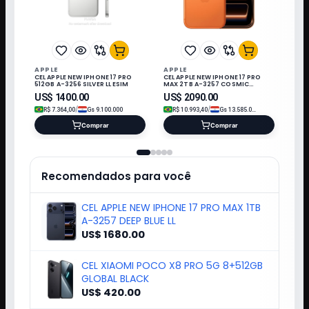
APPLE
APPLE
CEL APPLE NEW IPHONE 17 PRO
CEL APPLE NEW IPHONE 17 PRO
512GB A-3256 SILVER LL ESIM
MAX 2TB A-3257 COSMIC
ORANGE LL/A ESIM
US$
1400.00
US$
2090.00
/
/
R$
7.364,00
Gs
9.100.000
R$
10.993,40
Gs
13.585.000
Comprar
Comprar
Recomendados para você
CEL APPLE NEW IPHONE 17 PRO MAX 1TB
A-3257 DEEP BLUE LL
US$ 1680.00
CEL XIAOMI POCO X8 PRO 5G 8+512GB
GLOBAL BLACK
US$ 420.00