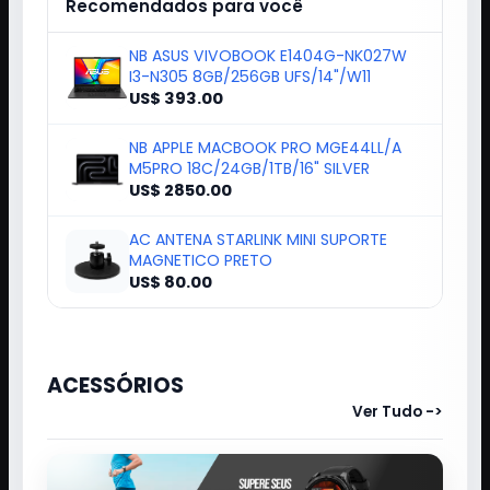
Recomendados para você
NB ASUS VIVOBOOK E1404G-NK027W
I3-N305 8GB/256GB UFS/14"/W11
US$ 393.00
NB APPLE MACBOOK PRO MGE44LL/A
M5PRO 18C/24GB/1TB/16" SILVER
US$ 2850.00
AC ANTENA STARLINK MINI SUPORTE
MAGNETICO PRETO
US$ 80.00
ACESSÓRIOS
Ver Tudo ->