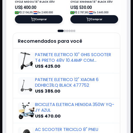
CYCLE MIDOU 14" BLACK 48V
CYCLE XINGMAI 14" BLACK 48V
US$
400.00
US$
530.00
/
/
R$
2.104,00
Gs
2.600.000
R$
2.787,80
Gs
3.445.000
Comprar
Comprar
Recomendados para você
PATINETE ELETRICO 10" GHIS SCOOTER
T4 PRETO 48V 10.4AMP COM
APP+PISCA
US$ 425.00
PATINETE ELETRICO 12" XIAOMI 6
DDHBC31LQ BLACK 477752
US$ 385.00
BICICLETA ELETRICA HENGDA 350W YQ-
JY AZUL
US$ 470.00
AC SCOOTER TRICICLO 8" PNEU