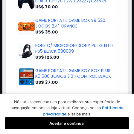
BLACK CFI-ZCT2W 023227/023625
US$ 70.00
GAME PORTATIL GAME BOX S9 520
JOGOS 2.4" ORANGE
US$ 35.00
FONE C/ MICROFONE SONY PULSE ELITE
PS5 BLACK 588009
US$ 125.00
GAME PORTATIL GAME BOY BOX PLUS
K5 500 JOGOS 3.0 +CONTROL BLACK
US$ 37.00
GAME VOLANTE LOGITECH G923
C/PEDALES PC/XBOX SERIES X/S 941-
Nós utilizamos cookies para melhorar sua experiência de
000157
US$ 260.00
Política de
navegação em nossa loja virtual. Conheça nossa
privacidade
e saiba mais.
Aceitar e continuar
Favoritos
Buscar
Iniciar sessão
Criar conta