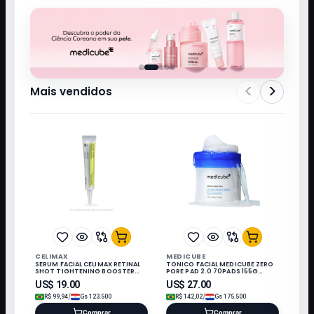
<
>
Mais vendidos
CELIMAX
MEDICUBE
SERUM FACIAL CELIMAX RETINAL
TONICO FACIAL MEDICUBE ZERO
SHOT TIGHTENING BOOSTER
PORE PAD 2.0 70PADS 155G
FIRM 15ML 320812
108374/114665
US$
19.00
US$
27.00
/
/
R$
99,94
Gs
123.500
R$
142,02
Gs
175.500
Comprar
Comprar