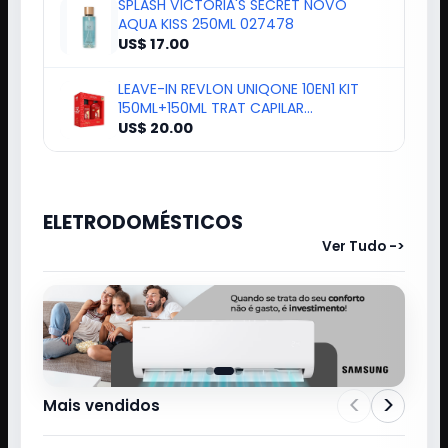
SPLASH VICTORIA'S SECRET NOVO
AQUA KISS 250ML 027478
US$ 17.00
LEAVE-IN REVLON UNIQONE 10EN1 KIT
150ML+150ML TRAT CAPILAR
139272/8985
US$ 20.00
ELETRODOMÉSTICOS
Ver Tudo ->
<
>
Mais vendidos