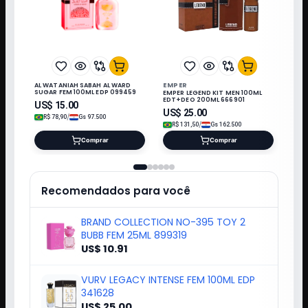
EMPER
AL WATANIAH SABAH AL WARD
SUGAR FEM 100ML EDP 099459
EMPER LEGEND KIT MEN 100ML
EDT+DEO 200ML 666901
US$
15.00
US$
25.00
/
R$
78,90
Gs
97.500
/
R$
131,50
Gs
162.500
Comprar
Comprar
Recomendados para você
BRAND COLLECTION NO-395 TOY 2
BUBB FEM 25ML 899319
US$ 10.91
VURV LEGACY INTENSE FEM 100ML EDP
341628
US$ 25.00