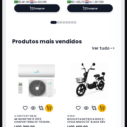
/
/
R$
341,90
Gs
422.500
R$
1.025,70
Gs
1.267.500
Comprar
Comprar
Produtos mais vendidos
Ver tudo
->
CONFORTERM
GHIS
AR INVERTER 12.000
BICICLETA ELETRICA GHIS E-
CONFORTERM CF-12INVW
CYCLE MIDOU 14" BLACK 48V
WIFI/220V/60HZ Q/F/R32/KIT IN