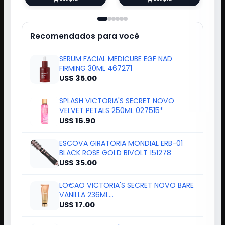
Recomendados para você
SERUM FACIAL MEDICUBE EGF NAD
FIRMING 30ML 467271
US$ 35.00
SPLASH VICTORIA'S SECRET NOVO
VELVET PETALS 250ML 027515*
US$ 16.90
ESCOVA GIRATORIA MONDIAL ERB-01
BLACK ROSE GOLD BIVOLT 151278
US$ 35.00
LO€AO VICTORIA'S SECRET NOVO BARE
VANILLA 236ML
894669/027423/605105*
US$ 17.00