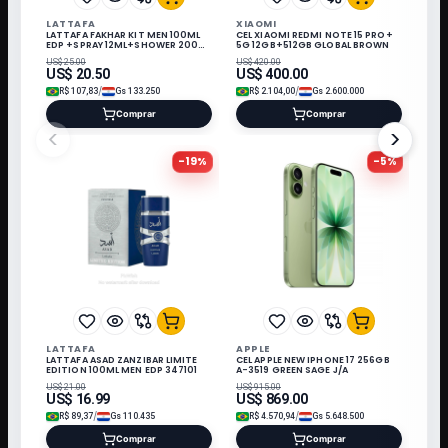
LATTAFA
XIAOMI
LATTAFA FAKHAR KIT MEN 100ML
CEL XIAOMI REDMI NOTE 15 PRO+
EDP +SPRAY 12ML+SHOWER 200ML
5G 12GB+512GB GLOBAL BROWN
349419
US$
25.00
US$
420.00
US$
20.50
US$
400.00
/
/
R$
107,83
Gs
133.250
R$
2.104,00
Gs
2.600.000
Comprar
Comprar
<
>
-
19
%
-
5
%
LATTAFA
APPLE
LATTAFA ASAD ZANZIBAR LIMITE
CEL APPLE NEW IPHONE 17 256GB
EDITION 100ML MEN EDP 347101
A-3519 GREEN SAGE J/A
US$
21.00
US$
915.00
US$
16.99
US$
869.00
/
/
R$
89,37
Gs
110.435
R$
4.570,94
Gs
5.648.500
Comprar
Comprar