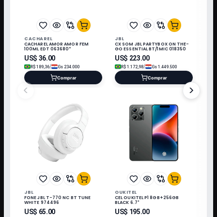
CACHAREL
JBL
CACHAREL AMOR AMOR FEM
CX SOM JBL PARTYBOX ON THE-
100ML EDT 063680*
GO ESSENTIAL BT/1MIC 018350
US$
36.00
US$
223.00
/
/
R$
189,36
Gs
234.000
R$
1.172,98
Gs
1.449.500
Comprar
Comprar
<
>
JBL
OUKITEL
FONE JBL T-770 NC BT TUNE
CEL OUKITEL P1 8GB+256GB
WHITE 974496
BLACK 6.7"
US$
65.00
US$
195.00