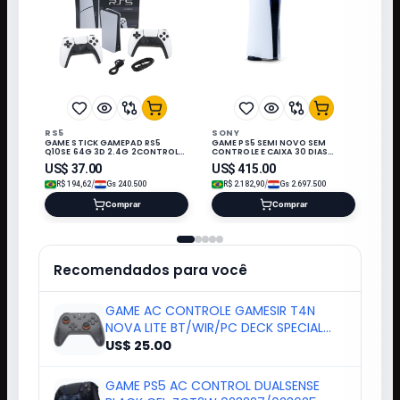
RS5
SONY
GAME STICK GAMEPAD RS5
GAME PS5 SEMI NOVO SEM
Q10SE 64G 3D 2.4G 2CONTROLE
CONTROLE E CAIXA 30 DIAS
3 JOGO PRETO/BRANCO
GARANTIA
US$
37.00
US$
415.00
/
/
R$
194,62
Gs
240.500
R$
2.182,90
Gs
2.697.500
Comprar
Comprar
Recomendados para você
GAME AC CONTROLE GAMESIR T4N
NOVA LITE BT/WIR/PC DECK SPECIAL
221703
US$ 25.00
GAME PS5 AC CONTROL DUALSENSE