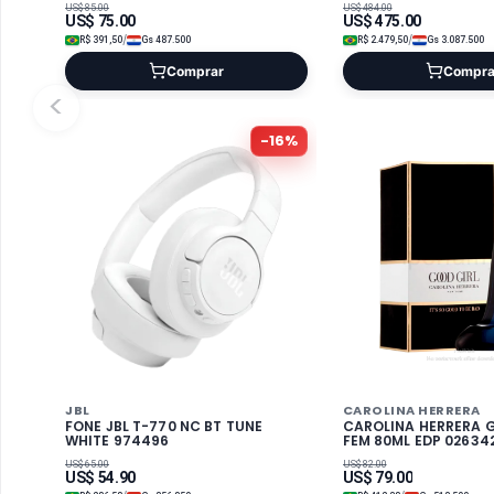
US$
85.00
US$
484.00
US$
75.00
US$
475.00
/
/
R$
391,50
Gs
487.500
R$
2.479,50
Gs
3.087.500
Comprar
Compra
<
-
16
%
JBL
CAROLINA HERRERA
FONE JBL T-770 NC BT TUNE
CAROLINA HERRERA 
WHITE 974496
FEM 80ML EDP 02634
US$
65.00
US$
82.00
US$
54.90
US$
79.00