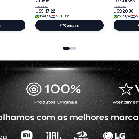
730515
EDP 346531
US$
24.00
US$
24.00
US$
17.22
US$
20.00
/
/
R$
89,89
Gs
111.930
R$
104,40
Gs
r
Comprar