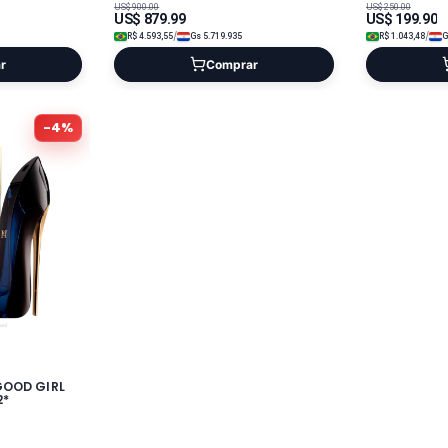
US$
900.00
US$
250.00
US$
879.99
US$
199.90
/
/
R$
4.593,55
Gs
5.719.935
R$
1.043,48
r
Comprar
-
4
%
GOOD GIRL
2*