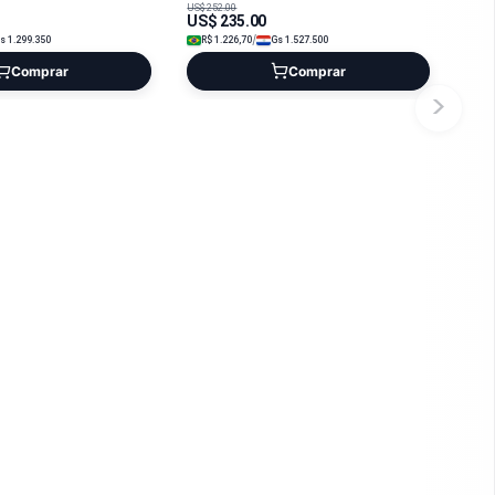
US$
252.00
US$
235.00
/
Gs
1.299.350
R$
1.226,70
Gs
1.527.500
Comprar
Comprar
>