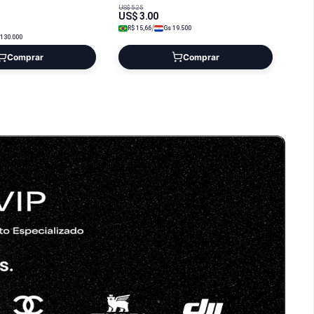
PRETO 720482
US$
5.25
US$
3.00
/
R$
15,66
Gs
19.500
130.000
Comprar
Comprar