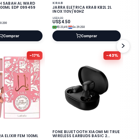
KRAB
H SABAH AL WARD
100ML EDP 099459
JARRA ELETRICA KRAB KB2L 2L
INOX 110V/60HZ
US$
6.00
US$
4.50
0.200
/
R$
23,49
Gs
29.250
Comprar
Comprar
>
-
17
%
-
43
%
FONE BLUETOOTH XIAOMI MI TRUE
A ELIXIR FEM 100ML
WIRELESS EARBUDS BASIC 2