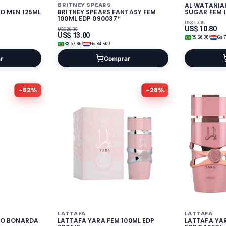
BRITNEY SPEARS
AL WATANIA
ED MEN 125ML
BRITNEY SPEARS FANTASY FEM
SUGAR FEM 
100ML EDP 090037*
US$
15.00
US$
10.80
US$
20.00
US$
13.00
/
R$
56,38
Gs
7
/
R$
67,86
Gs
84.500
r
Comprar
-
52
%
-
28
%
LATTAFA
LATTAFA
GO BONARDA
LATTAFA YARA FEM 100ML EDP
LATTAFA YAR