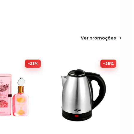
Ver promoções ->
-
28
%
-
25
%