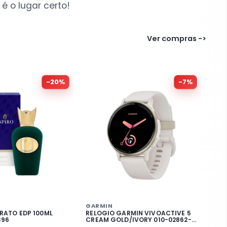
é o lugar certo!
Ver compras ->
-
20
%
-
7
%
GARMIN
RATO EDP 100ML
RELOGIO GARMIN VIVOACTIVE 5
396
CREAM GOLD/IVORY 010-02862-11
324919