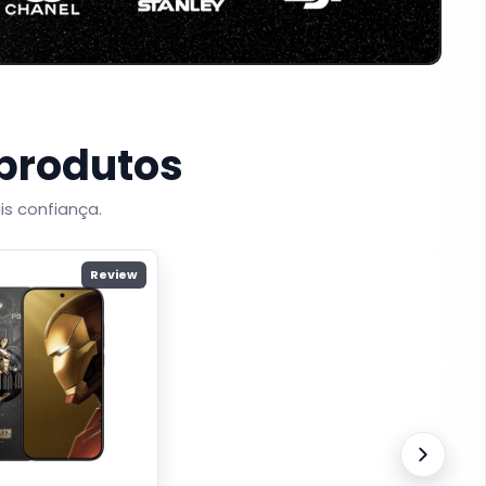
 produtos
is confiança.
Review