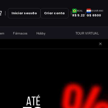
REAL
GUARANI
|
|
/
Iniciar sessão
Criar conta
R$
5.22
G$
6500
gem
Fármacos
Hobby
TOUR VIRTUAL