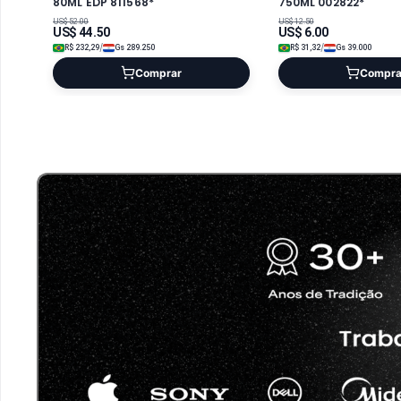
80ML EDP 811568*
750ML 002822*
US$
52.00
US$
12.50
US$
44.50
US$
6.00
/
/
R$
232,29
Gs
289.250
R$
31,32
Gs
39.000
Comprar
Compra