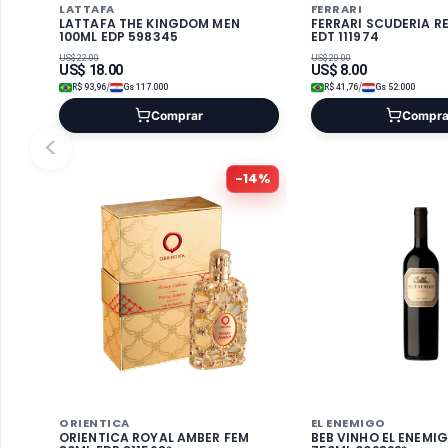
LATTAFA
FERRARI
LATTAFA THE KINGDOM MEN
FERRARI SCUDERIA R
100ML EDP 598345
EDT 111974
US$
22.00
US$
20.00
US$
18.00
US$
8.00
/
/
R$
93,96
Gs
117.000
R$
41,76
Gs
52.000
Comprar
Compra
<
-
14
%
ORIENTICA
EL ENEMIGO
ORIENTICA ROYAL AMBER FEM
BEB VINHO EL ENEMI