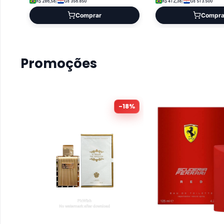
/
/
R$
286,58
Gs
356.850
R$
412,38
Gs
513.500
Comprar
Compra
Promoções
-
18
%