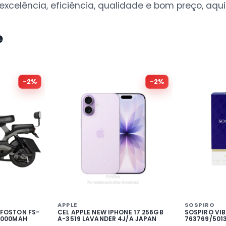
xcelência, eficiência, qualidade e bom preço, aqui 
e
-
2
%
-
2
%
APPLE
SOSPIRO
 FOSTON FS-
CEL APPLE NEW IPHONE 17 256GB
SOSPIRO VIB
20000MAH
A-3519 LAVANDER 4J/A JAPAN
763769/501