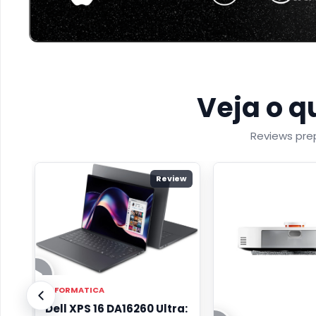
Veja o q
Reviews prep
Review
INFORMATICA
Dell XPS 16 DA16260 Ultra: