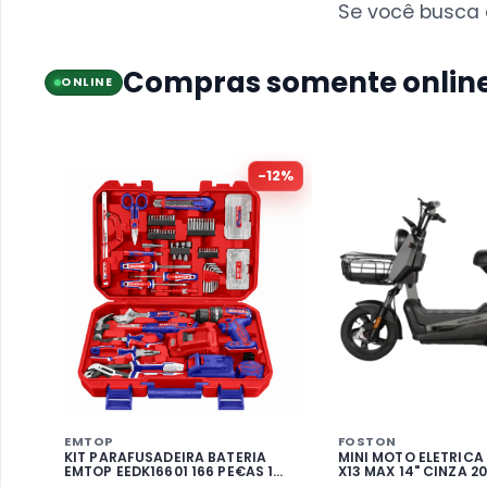
Se você busca e
Compras somente onlin
ONLINE
-
12
%
EMTOP
FOSTON
KIT PARAFUSADEIRA BATERIA
MINI MOTO ELETRICA
EMTOP EEDK16601 166 PE€AS 1
X13 MAX 14" CINZA 
BATERIA 633562