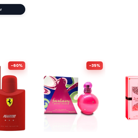
r
-
60
%
-
35
%