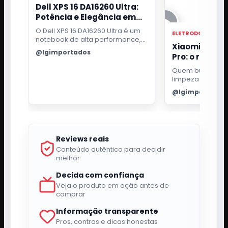
Dell XPS 16 DA16260 Ultra:
Potência e Elegância em
um Só Notebook
O Dell XPS 16 DA16260 Ultra é um
ELETRODOMESTIC
notebook de alta performance,
Xiaomi Robo
ideal para profissionais
@lgimportados
Pro: o robô qu
exigentes. Com processador
Intel Core i7, 32GB de RAM e tela
passa pano e 
Quem busca pra
OLED 3.2K touch, oferece uma
para a base
limpeza da casa
experiência visual e de uso
bom robô aspira
excepcional.
@lgimportados
fazer mais do qu
ambiente. Ele pr
para aspirar suje
inteligência pa
cômodos e efici
Reviews reais
passar pano sem
manutenção a t
Conteúdo autêntico para decidir
melhor
Decida com confiança
Veja o produto em ação antes de
comprar
Informação transparente
Pros, contras e dicas honestas