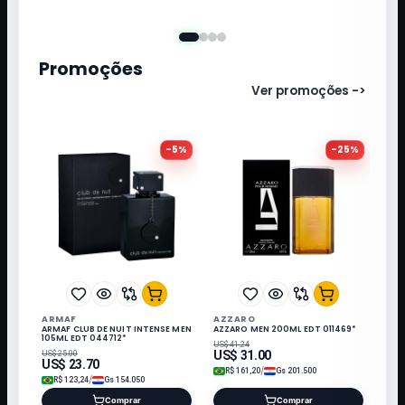
Promoções
Ver promoções ->
-
5
%
-
25
%
ARMAF
AZZARO
ARMAF CLUB DE NUIT INTENSE MEN
AZZARO MEN 200ML EDT 011469*
105ML EDT 044712*
US$
41.24
US$
31.00
US$
25.00
US$
23.70
/
R$
161,20
Gs
201.500
/
R$
123,24
Gs
154.050
Comprar
Comprar