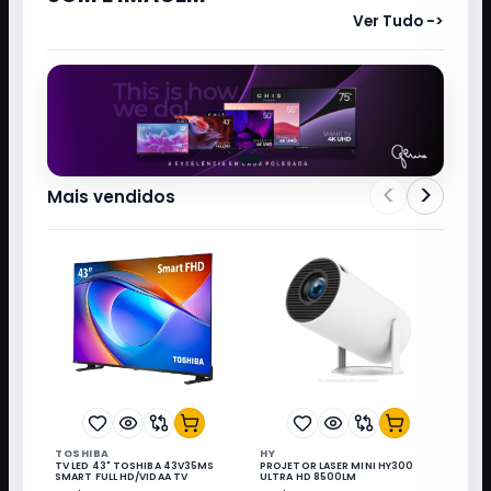
Ver Tudo ->
<
>
Mais vendidos
TOSHIBA
HY
TV LED 43" TOSHIBA 43V35MS
PROJETOR LASER MINI HY300
SMART FULL HD/VIDAA TV
ULTRA HD 8500LM