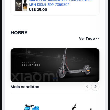
MAISON ALHAMBRA VICTORIOSO NERO
MEN 100ML EDP 735930*
US$ 25.00
HOBBY
Ver Tudo ->
<
>
Mais vendidos