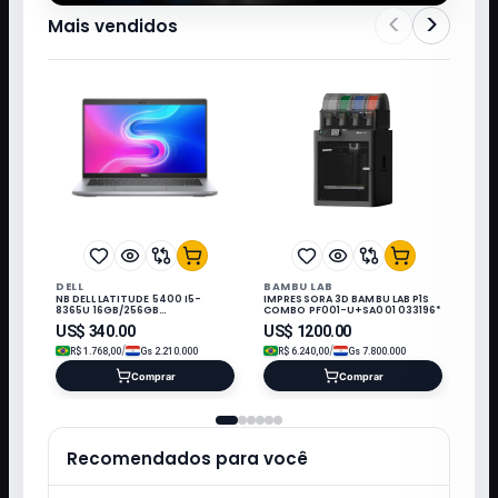
<
>
Mais vendidos
DELL
BAMBU LAB
NB DELL LATITUDE 5400 I5-
IMPRESSORA 3D BAMBU LAB P1S
8365U 16GB/256GB
COMBO PF001-U+SA001 033196*
M.2/14"/W11/REFURB
US$
340.00
US$
1200.00
/
/
R$
1.768,00
Gs
2.210.000
R$
6.240,00
Gs
7.800.000
Comprar
Comprar
Recomendados para você