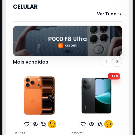
CELULAR
Ver Tudo ->
<
>
Mais vendidos
-
12
%
APPLE
XIAOMI