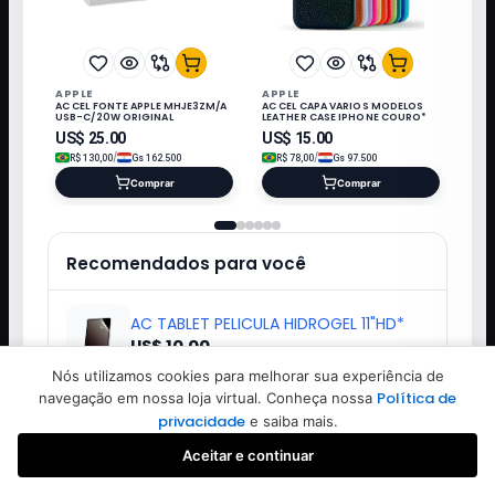
APPLE
APPLE
AC CEL FONTE APPLE MHJE3ZM/A
AC CEL CAPA VARIOS MODELOS
USB-C/20W ORIGINAL
LEATHER CASE IPHONE COURO*
US$
25.00
US$
15.00
/
/
R$
130,00
Gs
162.500
R$
78,00
Gs
97.500
Comprar
Comprar
Recomendados para você
AC TABLET PELICULA HIDROGEL 11"HD*
US$ 10.00
Nós utilizamos cookies para melhorar sua experiência de
Política de
navegação em nossa loja virtual. Conheça nossa
RELOGIO SEMI NOVO APPLE WATCH SE 2
privacidade
e saiba mais.
44MM BLACK
US$ 180.00
Aceitar e continuar
Favoritos
Buscar
Iniciar sessão
Criar conta