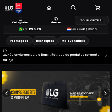
TOUR VIRTUAL
Categorias
Marcas
R$
5.20
G$
6500
REAL
GUARANI
Promoções
Destaques
Mais vendidos
🛻 Não enviamos para o Brasil . Retirada de produtos somente
na loja.