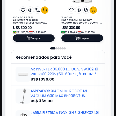
CONFORTERM
XIAOMI
AR INVERTER 12.000
ROBO XIAOMI MI ROBOT
CONFORTERM CF-12INVW
VACUUM H50 EU OV43GL WHITE
WIFI/220V/60HZ Q/F/R32/KIT IN*
220V-50-60HZ 458287
US$
300.00
US$
330.00
/
/
R$
1.560,00
Gs
1.950.000
R$
1.716,00
Gs
2.145.000
Comprar
Comprar
Recomendados para você
AR INVERTER 36.000 LG DUAL SW362H8
WIFI R410 220V/50-60HZ Q/F KIT INS*
US$ 1090.00
ASPIRADOR XIAOMI MI ROBOT MI
VACUUM G30 MAX BHR08C7US
452384/452391
US$ 365.00
JARRA ELETRICA INOX GHIS GHSEK02 1.8L