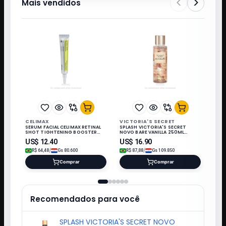
<
>
Mais vendidos
CELIMAX
VICTORIA'S SECRET
SERUM FACIAL CELIMAX RETINAL
SPLASH VICTORIA'S SECRET
SHOT TIGHTENING BOOSTER
NOVO BARE VANILLA 250ML
FIRM 15ML 320812
027508*
US$
12.40
US$
16.90
/
/
R$
64,48
Gs
80.600
R$
87,88
Gs
109.850
Comprar
Comprar
Recomendados para você
SPLASH VICTORIA'S SECRET NOVO