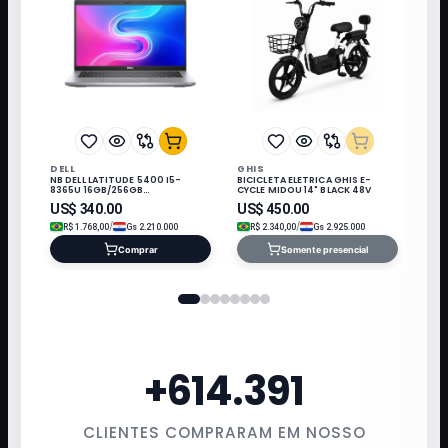
DELL
GHIS
NB DELL LATITUDE 5400 I5-
BICICLETA ELETRICA GHIS E-
8365U 16GB/256GB
CYCLE MIDOU 14" BLACK 48V
M.2/14"/W11/REFURB
US$
340.00
US$
450.00
/
/
R$
1.768,00
Gs
2.210.000
R$
2.340,00
Gs
2.925.000
Comprar
Somente presencial
+
614.391
CLIENTES COMPRARAM EM NOSSO