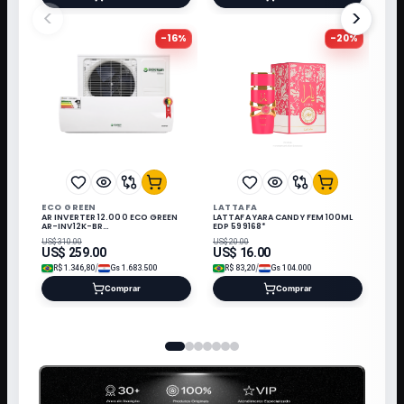
<
>
-
16
%
-
20
%
ECO GREEN
LATTAFA
AR INVERTER 12.000 ECO GREEN
LATTAFA YARA CANDY FEM 100ML
AR-INV12K-BR
EDP 599168*
220V/60HZ/QN/FRIO R410 C/KI*
US$
310.00
US$
20.00
US$
259.00
US$
16.00
/
/
R$
1.346,80
Gs
1.683.500
R$
83,20
Gs
104.000
Comprar
Comprar