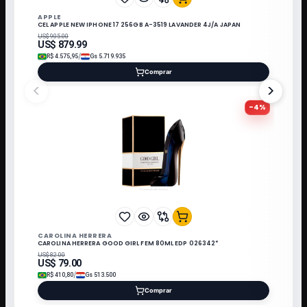
APPLE
CEL APPLE NEW IPHONE 17 256GB A-3519 LAVANDER 4J/A JAPAN
US$
905.00
US$
879.99
/
R$
4.575,95
Gs
5.719.935
Comprar
<
>
-
4
%
CAROLINA HERRERA
CAROLINA HERRERA GOOD GIRL FEM 80ML EDP 026342*
US$
82.00
US$
79.00
/
R$
410,80
Gs
513.500
Comprar