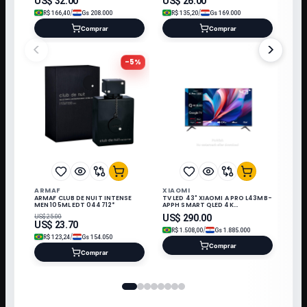
US$
32.00
US$
26.00
/
/
R$
166,40
Gs
208.000
R$
135,20
Gs
169.000
Comprar
Comprar
<
>
-
5
%
ARMAF
XIAOMI
ARMAF CLUB DE NUIT INTENSE
TV LED 43" XIAOMI A PRO L43MB-
MEN 105ML EDT 044712*
APPH SMART QLED 4K
UHD/GOOGLE TV 26
US$
290.00
US$
25.00
US$
23.70
/
R$
1.508,00
Gs
1.885.000
/
R$
123,24
Gs
154.050
Comprar
Comprar