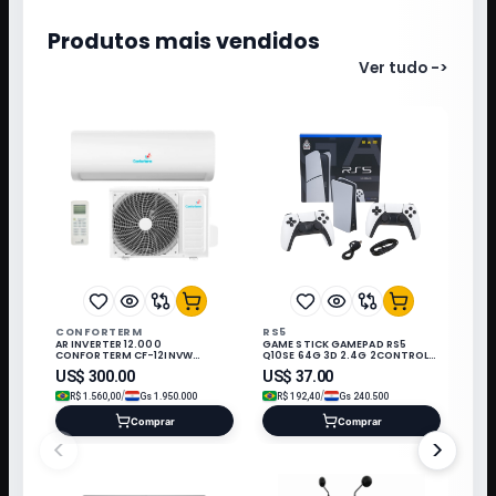
Produtos mais vendidos
Ver tudo
->
CONFORTERM
RS5
AR INVERTER 12.000
GAME STICK GAMEPAD RS5
CONFORTERM CF-12INVW
Q10SE 64G 3D 2.4G 2CONTROLE
WIFI/220V/60HZ Q/F/R32/KIT IN*
3 JOGO PRETO/BRANCO
US$
300.00
US$
37.00
/
/
R$
1.560,00
Gs
1.950.000
R$
192,40
Gs
240.500
Comprar
Comprar
<
>