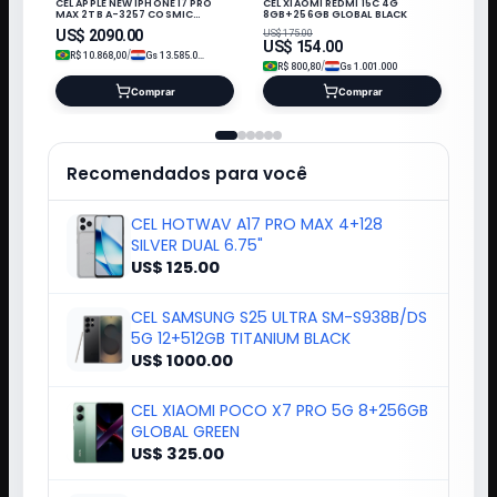
CEL APPLE NEW IPHONE 17 PRO
CEL XIAOMI REDMI 15C 4G
MAX 2TB A-3257 COSMIC
8GB+256GB GLOBAL BLACK
ORANGE LL/A ESIM
US$
2090.00
US$
175.00
US$
154.00
/
R$
10.868,00
Gs
13.585.000
/
R$
800,80
Gs
1.001.000
Comprar
Comprar
Recomendados para você
CEL HOTWAV A17 PRO MAX 4+128
SILVER DUAL 6.75"
US$ 125.00
CEL SAMSUNG S25 ULTRA SM-S938B/DS
5G 12+512GB TITANIUM BLACK
US$ 1000.00
CEL XIAOMI POCO X7 PRO 5G 8+256GB
GLOBAL GREEN
US$ 325.00