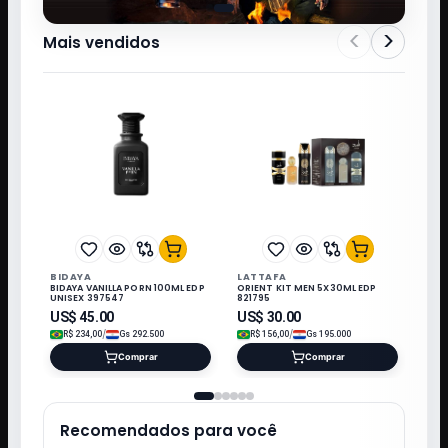
<
>
Mais vendidos
BIDAYA
LATTAFA
BIDAYA VANILLA PORN 100ML EDP
ORIENT KIT MEN 5X30ML EDP
UNISEX 397547
821795
US$
45.00
US$
30.00
/
/
R$
234,00
Gs
292.500
R$
156,00
Gs
195.000
Comprar
Comprar
Recomendados para você