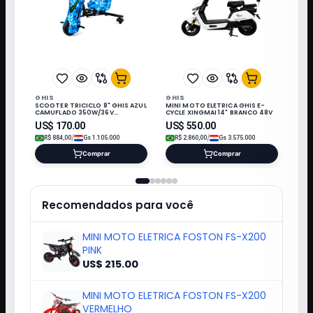
GHIS
GHIS
SCOOTER TRICICLO 8" GHIS AZUL
MINI MOTO ELETRICA GHIS E-
CAMUFLADO 350W/36V
CYCLE XINGMAI 14" BRANCO 48V
3.0MAH/120KG
US$
170.00
US$
550.00
/
/
R$
884,00
Gs
1.105.000
R$
2.860,00
Gs
3.575.000
Comprar
Comprar
Recomendados para você
MINI MOTO ELETRICA FOSTON FS-X200
PINK
US$ 215.00
MINI MOTO ELETRICA FOSTON FS-X200
VERMELHO