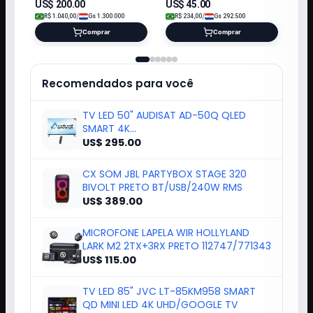
US$
200.00
US$
45.00
/
/
R$
1.040,00
Gs
1.300.000
R$
234,00
Gs
292.500
Comprar
Comprar
Recomendados para você
TV LED 50" AUDISAT AD-50Q QLED
SMART 4K
ULTRAHD+CONVERSOR/HDMI/AND15
US$ 295.00
CX SOM JBL PARTYBOX STAGE 320
BIVOLT PRETO BT/USB/240W RMS
US$ 389.00
MICROFONE LAPELA WIR HOLLYLAND
LARK M2 2TX+3RX PRETO 112747/771343
US$ 115.00
TV LED 85" JVC LT-85KM958 SMART
QD MINI LED 4K UHD/GOOGLE TV