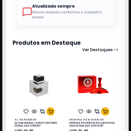
Atualizado sempre
Novos reviews conforme o cadastro
evolui
Produtos em Destaque
Ver Destaques
->
AL HARAMAIN
MARINA DE BOURBON
AL HARAMAIN L'AVENTURE MEN
MARINA BOURBON ROUGE ROYAL
100ML EDP 139668*
FEM 100ML EDP 300038*