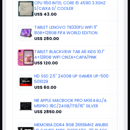
CPU 1150 INTEL CORE I5 4590 3.3GHZ
S/CAIXA S/ COOLER
US$ 43.00
TABLET LENOVO TB330FU WIFI 11"
8GB+128GB FIFA WORLD EDITION
US$ 280.00
TABLET BLACKVIEW TAB A6 KIDS 10.1"
4+128GB WIFI CINZA+CAPA/PINK
US$ 120.00
HD SSD 2.5" 240GB UP GAMER UP-500
501029
US$ 60.00
NB APPLE MACBOOK PRO MGE44LL/A
M5PRO 18C/24GB/1TB/16" SILVER
US$ 2850.00
MEMORIA DDR4 8GB 2666MHZ ANUBIS