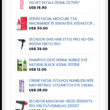
VELVET PETALS 250ML 027515*
US$ 16.90
SERUM FACIAL MEDICUBE TXA
NIACINAMIDE 15 SERUM 15% X004K3T3FH
30ML 407
US$ 30.00
SECADOR GHIS HAIR STYLE PRO HD-014
9000W PRETO 110V
US$ 35.00
SHAMPOO DEXE HERBAL BUBBLE DYE
NATURAL BLACK 420ML 301358
US$ 12.00
CREME FACIAL P/OLHOS NUMBUZIN N09
NAD+RETINOL VOLUMETOX EYE CREAM
20ML
US$ 28.00
SECADOR MAXON MX-8020 3000WTS
110V PRETO/VERMELHO 230017