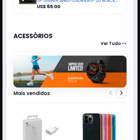
UP GAMER ANBS-DSDR48G-26 BLACK
304286
US$ 65.00
ACESSÓRIOS
Ver Tudo ->
<
>
Mais vendidos