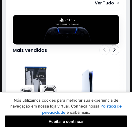
Ver Tudo ->
<
>
Mais vendidos
Nós utilizamos cookies para melhorar sua experiência de
Política de
navegação em nossa loja virtual. Conheça nossa
privacidade
e saiba mais.
RS5
SONY
Aceitar e continuar
GAME STICK GAMEPAD RS5
GAME PS5 SEMI NOVO SEM
Favoritos
Buscar
Iniciar sessão
Criar conta
Q10SE 64G 3D 2.4G 2CONTROLE
CONTROLE E CAIXA 30 DIAS
3 JOGO PRETO/BRANCO
GARANTIA
US$
37.00
US$
354.00