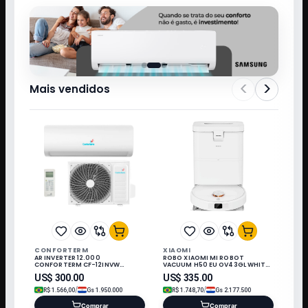
<
>
Mais vendidos
CONFORTERM
XIAOMI
AR INVERTER 12.000
ROBO XIAOMI MI ROBOT
CONFORTERM CF-12INVW
VACUUM H50 EU OV43GL WHITE
WIFI/220V/60HZ Q/F/R32/KIT IN
220V-50-60HZ 458287
US$
300.00
US$
335.00
/
/
R$
1.566,00
Gs
1.950.000
R$
1.748,70
Gs
2.177.500
Comprar
Comprar