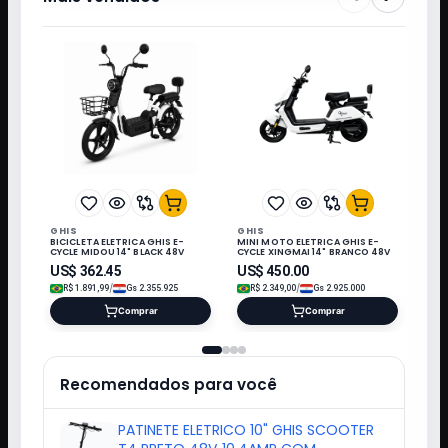
GHIS
GHIS
BICICLETA ELETRICA GHIS E-
MINI MOTO ELETRICA GHIS E-
CYCLE MIDOU 14" BLACK 48V
CYCLE XINGMAI 14" BRANCO 48V
US$
362.45
US$
450.00
/
/
R$
1.891,99
Gs
2.355.925
R$
2.349,00
Gs
2.925.000
Comprar
Comprar
Recomendados para você
PATINETE ELETRICO 10" GHIS SCOOTER