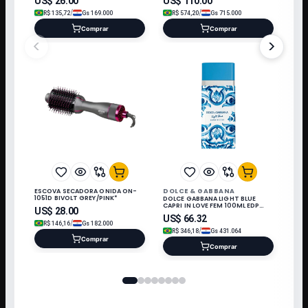
US$
26.00
US$
110.00
/
/
R$
135,72
Gs
169.000
R$
574,20
Gs
715.000
Comprar
Comprar
<
>
DOLCE & GABBANA
ESCOVA SECADORA ONIDA ON-
1051D BIVOLT GREY/PINK*
DOLCE GABBANA LIGHT BLUE
CAPRI IN LOVE FEM 100ML EDP
US$
28.00
407235
US$
66.32
/
R$
146,16
Gs
182.000
/
R$
346,18
Gs
431.064
Comprar
Comprar