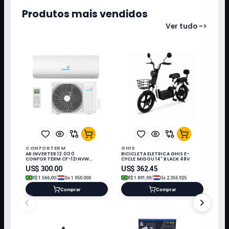
Produtos mais vendidos
Ver tudo
->
CONFORTERM
GHIS
AR INVERTER 12.000
BICICLETA ELETRICA GHIS E-
CONFORTERM CF-12INVW
CYCLE MIDOU 14" BLACK 48V
WIFI/220V/60HZ Q/F/R32/KIT IN
US$
300.00
US$
362.45
/
/
R$
1.566,00
Gs
1.950.000
R$
1.891,99
Gs
2.355.925
Comprar
Comprar
<
>