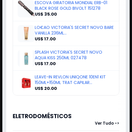
ESCOVA GIRATORIA MONDIAL ERB-01
BLACK ROSE GOLD BIVOLT 151278
US$ 35.00
LO€AO VICTORIA'S SECRET NOVO BARE
VANILLA 236ML
894669/027423/605105*
US$ 17.00
SPLASH VICTORIA'S SECRET NOVO
AQUA KISS 250ML 027478
US$ 17.00
LEAVE-IN REVLON UNIQONE 10EN1 KIT
150ML+150ML TRAT CAPILAR
139272/8985
US$ 20.00
ELETRODOMÉSTICOS
Ver Tudo ->