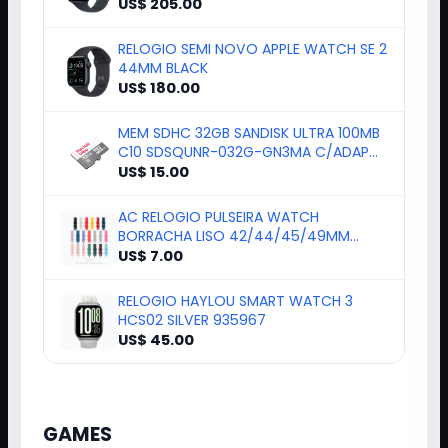
US$ 205.00
RELOGIO SEMI NOVO APPLE WATCH SE 2
44MM BLACK
US$ 180.00
MEM SDHC 32GB SANDISK ULTRA 100MB
C10 SDSQUNR-032G-GN3MA C/ADAP
184377
US$ 15.00
AC RELOGIO PULSEIRA WATCH
BORRACHA LISO 42/44/45/49MM
COLORIDO*
US$ 7.00
RELOGIO HAYLOU SMART WATCH 3
HCS02 SILVER 935967
US$ 45.00
GAMES