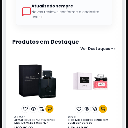
Atualizado sempre
Novos reviews conforme o cadastro
evolui
Produtos em Destaque
Ver Destaques
->
ARMAF
DIOR
ARMAF CLUB DE NUIT INTENSE
DIOR MISS DIOR ESSENCE FEM
MEN 105ML EDT 044712*
50ML EDP 757690