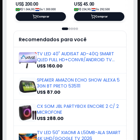
US$
200.00
US$
45.00
/
/
R$
1.044,00
Gs
1.300.000
R$
234,90
Gs
292.500
Comprar
Comprar
Recomendados para você
TV LED 40" AUDISAT AD-40Q SMART
QLED FULL HD+CONVR/ANDROID TV
2025
US$ 160.00
SPEAKER AMAZON ECHO SHOW ALEXA 5
3GN BT PRETO 535111
US$ 87.00
CX SOM JBL PARTYBOX ENCORE 2 C/ 2
MICROFONE
US$ 288.00
TV LED 50" XIAOMI A L50MB-ALA SMART
4K UHD/GOOGLE TV 2026