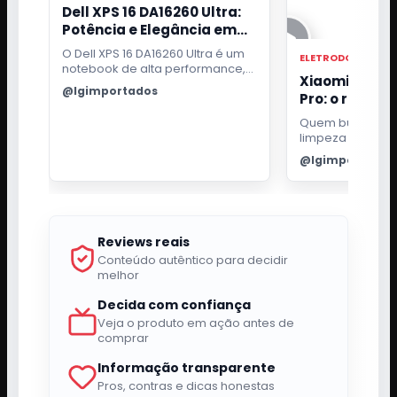
Dell XPS 16 DA16260 Ultra:
Potência e Elegância em
um Só Notebook
O Dell XPS 16 DA16260 Ultra é um
ELETRODOMESTIC
notebook de alta performance,
Xiaomi Robo
ideal para profissionais
@lgimportados
Pro: o robô qu
exigentes. Com processador
Intel Core i7, 32GB de RAM e tela
passa pano e 
Quem busca pra
OLED 3.2K touch, oferece uma
para a base
limpeza da casa
experiência visual e de uso
bom robô aspira
excepcional.
@lgimportados
fazer mais do qu
ambiente. Ele pr
para aspirar suje
inteligência pa
cômodos e efici
Reviews reais
passar pano sem
manutenção a t
Conteúdo autêntico para decidir
melhor
Decida com confiança
Veja o produto em ação antes de
comprar
Informação transparente
Pros, contras e dicas honestas