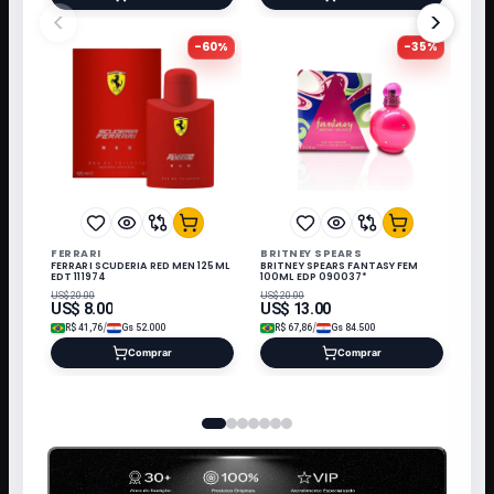
<
>
-
60
%
-
35
%
FERRARI
BRITNEY SPEARS
FERRARI SCUDERIA RED MEN 125ML
BRITNEY SPEARS FANTASY FEM
EDT 111974
100ML EDP 090037*
US$
20.00
US$
20.00
US$
8.00
US$
13.00
/
/
R$
41,76
Gs
52.000
R$
67,86
Gs
84.500
Comprar
Comprar