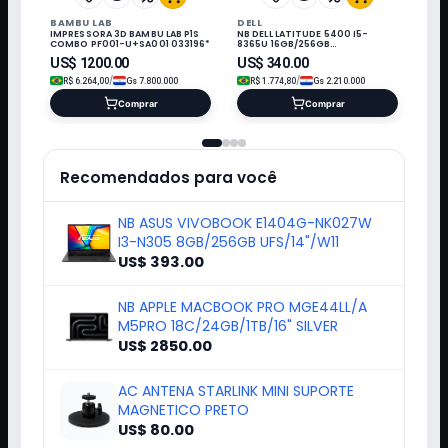
BAMBU LAB
DELL
IMPRESSORA 3D BAMBU LAB P1S
NB DELL LATITUDE 5400 I5-
COMBO PF001-U+SA001 033196*
8365U 16GB/256GB
M.2/14"/W11/REFURB
US$
1200.00
US$
340.00
/
/
R$
6.264,00
Gs
7.800.000
R$
1.774,80
Gs
2.210.000
Comprar
Comprar
Recomendados para você
NB ASUS VIVOBOOK E1404G-NK027W
I3-N305 8GB/256GB UFS/14"/W11
US$ 393.00
NB APPLE MACBOOK PRO MGE44LL/A
M5PRO 18C/24GB/1TB/16" SILVER
US$ 2850.00
AC ANTENA STARLINK MINI SUPORTE
MAGNETICO PRETO
US$ 80.00