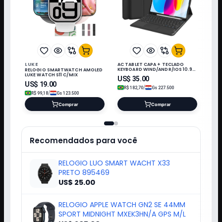
LUKE
AC TABLET CAPA + TECLADO
KEYBOARD WIND/ANDR/IOS 10.9"
RELOGIO SMARTWATCH AMOLED
PRETO*
LUKE WATCH S11 C/MIX
US$
35.00
US$
19.00
/
R$
182,70
Gs
227.500
/
R$
99,18
Gs
123.500
Comprar
Comprar
Recomendados para você
RELOGIO LUO SMART WACHT X33
PRETO 895469
US$ 25.00
RELOGIO APPLE WATCH GN2 SE 44MM
SPORT MIDNIGHT MXEK3HN/A GPS M/L