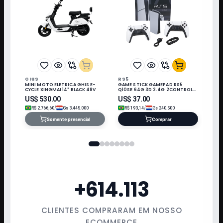
GHIS
RS5
MINI MOTO ELETRICA GHIS E-
GAME STICK GAMEPAD RS5
CYCLE XINGMAI 14" BLACK 48V
Q10SE 64G 3D 2.4G 2CONTROLE
3 JOGO PRETO/BRANCO
US$
530.00
US$
37.00
/
/
R$
2.766,60
Gs
3.445.000
R$
193,14
Gs
240.500
Somente presencial
Comprar
+
614.113
CLIENTES COMPRARAM EM NOSSO
ECOMMERCE