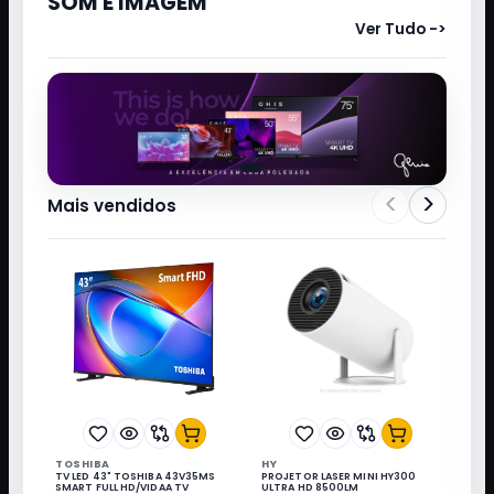
SOM E IMAGEM
Ver Tudo ->
<
>
Mais vendidos
TOSHIBA
HY
TV LED 43" TOSHIBA 43V35MS
PROJETOR LASER MINI HY300
SMART FULL HD/VIDAA TV
ULTRA HD 8500LM