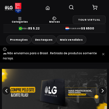
TOUR VIRTUAL
Categorias
Marcas
R$
5.22
G$
6500
REAL
GUARANI
Promoções
Destaques
Mais vendidos
🛻 Não enviamos para o Brasil . Retirada de produtos somente
na loja.