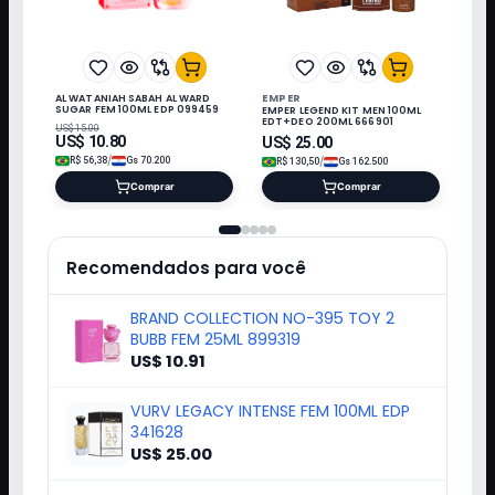
EMPER
AL WATANIAH SABAH AL WARD
SUGAR FEM 100ML EDP 099459
EMPER LEGEND KIT MEN 100ML
EDT+DEO 200ML 666901
US$
15.00
US$
10.80
US$
25.00
/
/
R$
56,38
Gs
70.200
R$
130,50
Gs
162.500
Comprar
Comprar
Recomendados para você
BRAND COLLECTION NO-395 TOY 2
BUBB FEM 25ML 899319
US$ 10.91
VURV LEGACY INTENSE FEM 100ML EDP
341628
US$ 25.00