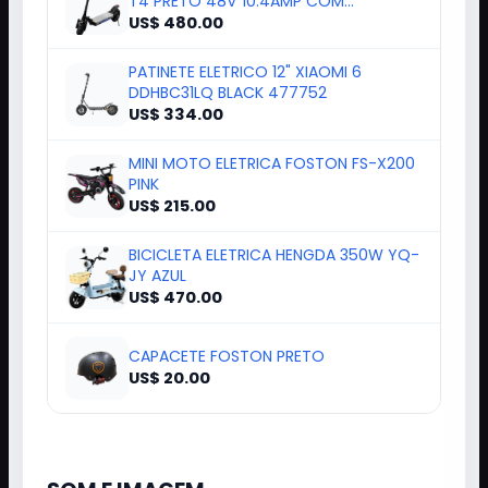
T4 PRETO 48V 10.4AMP COM
APP+PISCA
US$ 480.00
PATINETE ELETRICO 12" XIAOMI 6
DDHBC31LQ BLACK 477752
US$ 334.00
MINI MOTO ELETRICA FOSTON FS-X200
PINK
US$ 215.00
BICICLETA ELETRICA HENGDA 350W YQ-
JY AZUL
US$ 470.00
CAPACETE FOSTON PRETO
US$ 20.00