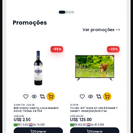
Promoções
Ver promoções ->
-
55
%
-
22
%
SANTA JULIA
XION
BEB VINHO SANTA JULIA MALBEC
TV LED 40" XION X1-LED40SMART
DOCE 750ML 247114
SMART HDMI/HD/DIGITAL
US$
5.50
US$
160.00
US$
2.50
US$
125.00
/
/
R$
13,05
Gs
16.250
R$
652,50
Gs
812.500
Comprar
Comprar