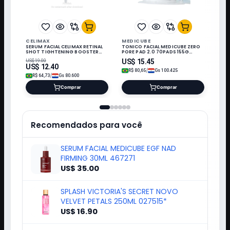
CELIMAX
MEDICUBE
SERUM FACIAL CELIMAX RETINAL
TONICO FACIAL MEDICUBE ZERO
SHOT TIGHTENING BOOSTER
PORE PAD 2.0 70PADS 155G
FIRM 15ML 320812
108374/114665
US$
15.45
US$
19.00
US$
12.40
/
R$
80,65
Gs
100.425
/
R$
64,73
Gs
80.600
Comprar
Comprar
Recomendados para você
SERUM FACIAL MEDICUBE EGF NAD
FIRMING 30ML 467271
US$ 35.00
SPLASH VICTORIA'S SECRET NOVO
VELVET PETALS 250ML 027515*
US$ 16.90