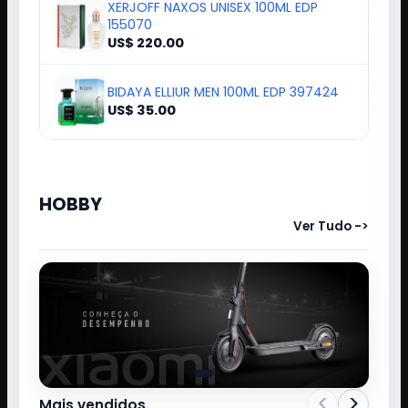
XERJOFF NAXOS UNISEX 100ML EDP
155070
US$ 220.00
BIDAYA ELLIUR MEN 100ML EDP 397424
US$ 35.00
HOBBY
Ver Tudo ->
<
>
Mais vendidos