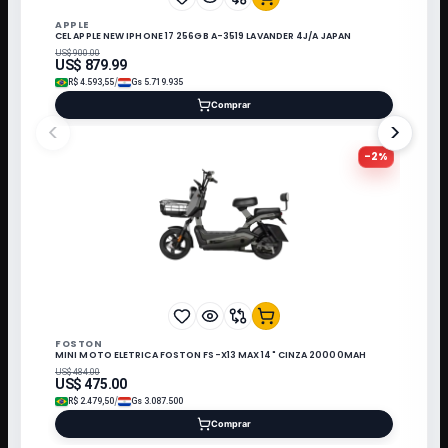
APPLE
CEL APPLE NEW IPHONE 17 256GB A-3519 LAVANDER 4J/A JAPAN
US$
900.00
US$
879.99
/
R$
4.593,55
Gs
5.719.935
Comprar
<
>
-
2
%
FOSTON
MINI MOTO ELETRICA FOSTON FS-X13 MAX 14" CINZA 20000MAH
US$
484.00
US$
475.00
/
R$
2.479,50
Gs
3.087.500
Comprar