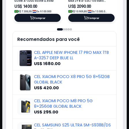
512GB A-3256 SILVER LL ESIM
MAX 2TB A-3257 COSMIC
ORANGE LL/A ESIM
US$
1400.00
US$
2090.00
/
/
R$
7.308,00
Gs
9.100.000
R$
10.909,80
Gs
13.585.000
Comprar
Comprar
Recomendados para você
CEL APPLE NEW IPHONE 17 PRO MAX 1TB
A-3257 DEEP BLUE LL
US$ 1680.00
CEL XIAOMI POCO X8 PRO 5G 8+512GB
GLOBAL BLACK
US$ 420.00
CEL XIAOMI POCO M8 PRO 5G
8+256GB GLOBAL BLACK
US$ 295.00
CEL SAMSUNG S25 ULTRA SM-S938B/DS