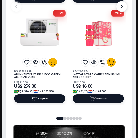
<
>
-
16
%
-
20
%
ECO GREEN
LATTAFA
AR INVERTER 12.000 ECO GREEN
LATTAFA YARA CANDY FEM 100ML
AR-INV12K-BR
EDP 599168*
220V/60HZ/QN/FRIO R410 C/KI*
US$
310.00
US$
20.00
US$
259.00
US$
16.00
/
/
R$
1.346,80
Gs
1.683.500
R$
83,20
Gs
104.000
Comprar
Comprar