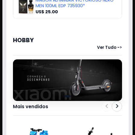
MAISON ALHAMBRA VICTORIOSO NERO
MEN 100ML EDP 735930*
US$ 25.00
HOBBY
Ver Tudo ->
<
>
Mais vendidos