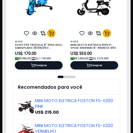
GHIS
GHIS
SCOOTER TRICICLO 8" GHIS AZUL
MINI MOTO ELETRICA GHIS E-
CAMUFLADO 350W/36V
CYCLE XINGMAI 14" BRANCO 48V
3.0MAH/120KG
US$
170.00
US$
550.00
/
/
R$
884,00
Gs
1.105.000
R$
2.860,00
Gs
3.575.000
Comprar
Comprar
Recomendados para você
MINI MOTO ELETRICA FOSTON FS-X200
PINK
US$ 215.00
MINI MOTO ELETRICA FOSTON FS-X200
VERMELHO