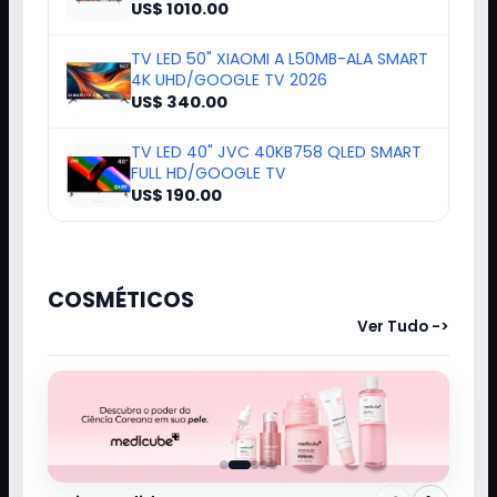
TV LED 85" JVC LT-85KM958 SMART
QD MINI LED 4K UHD/GOOGLE TV
US$ 1010.00
TV LED 50" XIAOMI A L50MB-ALA SMART
4K UHD/GOOGLE TV 2026
US$ 340.00
TV LED 40" JVC 40KB758 QLED SMART
FULL HD/GOOGLE TV
US$ 190.00
COSMÉTICOS
Ver Tudo ->