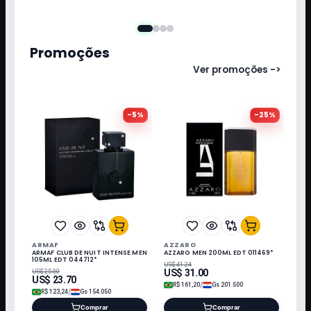
Promoções
Ver promoções ->
-
5
%
-
25
%
ARMAF
AZZARO
ARMAF CLUB DE NUIT INTENSE MEN
AZZARO MEN 200ML EDT 011469*
105ML EDT 044712*
US$
41.24
US$
31.00
US$
25.00
US$
23.70
/
R$
161,20
Gs
201.500
/
R$
123,24
Gs
154.050
Comprar
Comprar