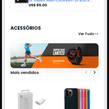
MEMORIA DDR4 8GB 2666MHZ ANUBIS
UP GAMER ANBS-DSDR48G-26 BLACK
304286
US$ 65.00
ACESSÓRIOS
Ver Tudo ->
<
>
Mais vendidos