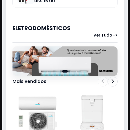
SECADOR MAXON MX-8020 3000WTS
110V PRETO/VERMELHO 230017
US$ 15.00
ELETRODOMÉSTICOS
Ver Tudo ->
<
>
Mais vendidos