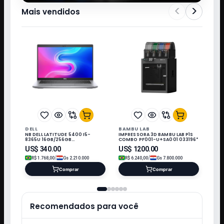
<
>
Mais vendidos
DELL
BAMBU LAB
NB DELL LATITUDE 5400 I5-
IMPRESSORA 3D BAMBU LAB P1S
8365U 16GB/256GB
COMBO PF001-U+SA001 033196*
M.2/14"/W11/REFURB
US$
340.00
US$
1200.00
/
/
R$
1.768,00
Gs
2.210.000
R$
6.240,00
Gs
7.800.000
Comprar
Comprar