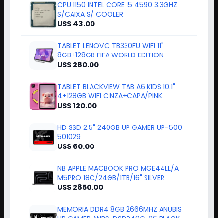
Recomendados para você
CPU 1150 INTEL CORE I5 4590 3.3GHZ
S/CAIXA S/ COOLER
US$ 43.00
TABLET LENOVO TB330FU WIFI 11"
8GB+128GB FIFA WORLD EDITION
US$ 280.00
TABLET BLACKVIEW TAB A6 KIDS 10.1"
4+128GB WIFI CINZA+CAPA/PINK
US$ 120.00
HD SSD 2.5" 240GB UP GAMER UP-500
501029
US$ 60.00
NB APPLE MACBOOK PRO MGE44LL/A
M5PRO 18C/24GB/1TB/16" SILVER
US$ 2850.00