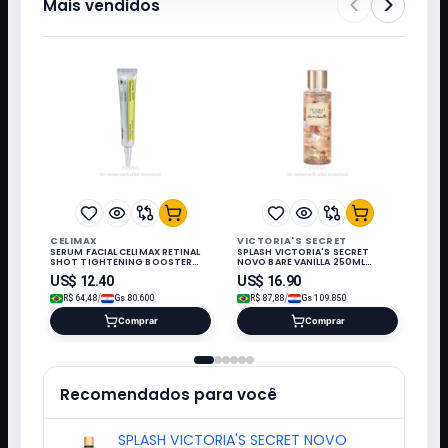
<
>
Mais vendidos
CELIMAX
VICTORIA'S SECRET
SERUM FACIAL CELIMAX RETINAL
SPLASH VICTORIA'S SECRET
SHOT TIGHTENING BOOSTER
NOVO BARE VANILLA 250ML
FIRM 15ML 320812
027508*
US$
12.40
US$
16.90
/
/
R$
64,48
Gs
80.600
R$
87,88
Gs
109.850
Comprar
Comprar
Recomendados para você