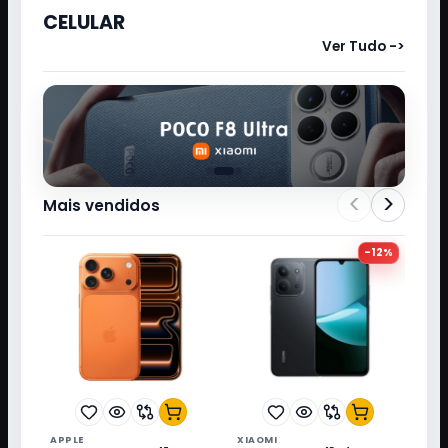
CELULAR
Ver Tudo ->
<
>
Mais vendidos
-
12
%
APPLE
XIAOMI