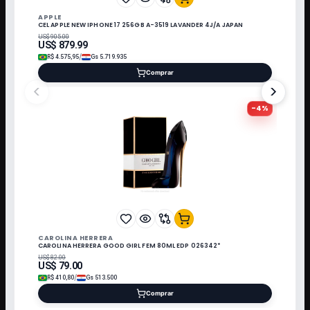
APPLE
CEL APPLE NEW IPHONE 17 256GB A-3519 LAVANDER 4J/A JAPAN
US$
905.00
US$
879.99
/
R$
4.575,95
Gs
5.719.935
Comprar
<
>
-
4
%
CAROLINA HERRERA
CAROLINA HERRERA GOOD GIRL FEM 80ML EDP 026342*
US$
82.00
US$
79.00
/
R$
410,80
Gs
513.500
Comprar