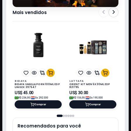
<
>
Mais vendidos
BIDAYA
LATTAFA
BIDAYA VANILLA PORN 100ML EDP
ORIENT KIT MEN 5X30ML EDP
UNISEX 397547
821795
US$
45.00
US$
30.00
/
/
R$
234,00
Gs
292.500
R$
156,00
Gs
195.000
Comprar
Comprar
Recomendados para você