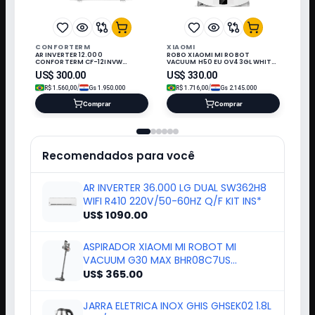
CONFORTERM
XIAOMI
AR INVERTER 12.000
ROBO XIAOMI MI ROBOT
CONFORTERM CF-12INVW
VACUUM H50 EU OV43GL WHITE
WIFI/220V/60HZ Q/F/R32/KIT IN*
220V-50-60HZ 458287
US$
300.00
US$
330.00
/
/
R$
1.560,00
Gs
1.950.000
R$
1.716,00
Gs
2.145.000
Comprar
Comprar
Recomendados para você
AR INVERTER 36.000 LG DUAL SW362H8
WIFI R410 220V/50-60HZ Q/F KIT INS*
US$ 1090.00
ASPIRADOR XIAOMI MI ROBOT MI
VACUUM G30 MAX BHR08C7US
452384/452391
US$ 365.00