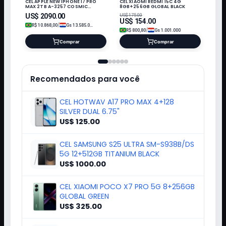
CEL APPLE NEW IPHONE 17 PRO
CEL XIAOMI REDMI 15C 4G
MAX 2TB A-3257 COSMIC
8GB+256GB GLOBAL BLACK
ORANGE LL/A ESIM
US$
2090.00
US$
175.00
US$
154.00
/
R$
10.868,00
Gs
13.585.000
/
R$
800,80
Gs
1.001.000
Comprar
Comprar
Recomendados para você
CEL HOTWAV A17 PRO MAX 4+128
SILVER DUAL 6.75"
US$ 125.00
CEL SAMSUNG S25 ULTRA SM-S938B/DS
5G 12+512GB TITANIUM BLACK
US$ 1000.00
CEL XIAOMI POCO X7 PRO 5G 8+256GB
GLOBAL GREEN
US$ 325.00