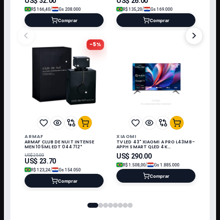
US$
32.00
US$
26.00
/
/
R$
166,40
Gs
208.000
R$
135,20
Gs
169.000
Comprar
Comprar
<
>
-
5
%
ARMAF
XIAOMI
ARMAF CLUB DE NUIT INTENSE
TV LED 43" XIAOMI A PRO L43MB-
MEN 105ML EDT 044712*
APPH SMART QLED 4K
UHD/GOOGLE TV 26
US$
290.00
US$
25.00
US$
23.70
/
R$
1.508,00
Gs
1.885.000
/
R$
123,24
Gs
154.050
Comprar
Comprar