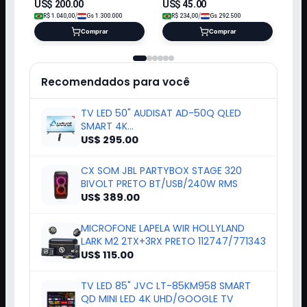
TOSHIBA
HY
TV LED 43" TOSHIBA 43V35MS
PROJETOR LASER MINI HY300
SMART FULL HD/VIDAA TV
ULTRA HD 8500LM
US$
200.00
US$
45.00
/
/
R$
1.040,00
Gs
1.300.000
R$
234,00
Gs
292.500
Comprar
Comprar
Recomendados para você
TV LED 50" AUDISAT AD-50Q QLED
SMART 4K
ULTRAHD+CONVERSOR/HDMI/AND15
US$ 295.00
CX SOM JBL PARTYBOX STAGE 320
BIVOLT PRETO BT/USB/240W RMS
US$ 389.00
MICROFONE LAPELA WIR HOLLYLAND
LARK M2 2TX+3RX PRETO 112747/771343
US$ 115.00