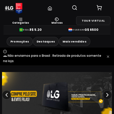
TOUR VIRTUAL
Categorias
Marcas
R$
5.20
G$
6500
REAL
GUARANI
Promoções
Destaques
Mais vendidos
🛻 Não enviamos para o Brasil . Retirada de produtos somente
na loja.