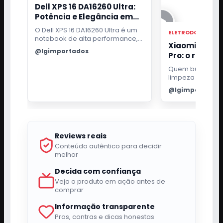
Dell XPS 16 DA16260 Ultra:
Potência e Elegância em
um Só Notebook
O Dell XPS 16 DA16260 Ultra é um
ELETRODOMESTIC
notebook de alta performance,
Xiaomi Robo
ideal para profissionais
@lgimportados
Pro: o robô qu
exigentes. Com processador
Intel Core i7, 32GB de RAM e tela
passa pano e 
Quem busca pra
OLED 3.2K touch, oferece uma
para a base
limpeza da casa
experiência visual e de uso
bom robô aspira
excepcional.
@lgimportados
fazer mais do qu
ambiente. Ele pr
para aspirar suje
inteligência pa
cômodos e efici
Reviews reais
passar pano sem
manutenção a t
Conteúdo autêntico para decidir
melhor
Decida com confiança
Veja o produto em ação antes de
comprar
Informação transparente
Pros, contras e dicas honestas