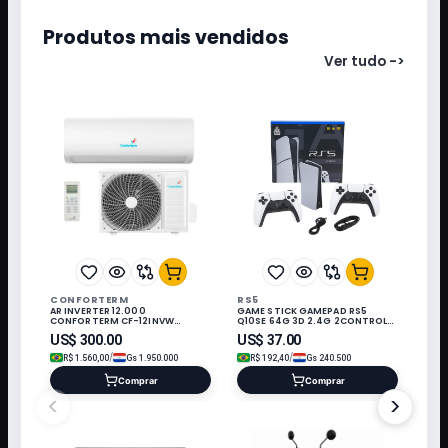
Produtos mais vendidos
Ver tudo
->
CONFORTERM
RS5
AR INVERTER 12.000
GAME STICK GAMEPAD RS5
CONFORTERM CF-12INVW
Q10SE 64G 3D 2.4G 2CONTROLE
WIFI/220V/60HZ Q/F/R32/KIT IN*
3 JOGO PRETO/BRANCO
US$
300.00
US$
37.00
/
/
R$
1.560,00
Gs
1.950.000
R$
192,40
Gs
240.500
Comprar
Comprar
<
>