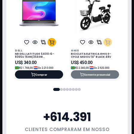
DELL
GHIS
NB DELL LATITUDE 5400 I5-
BICICLETA ELETRICA GHIS E-
8365U 16GB/256GB
CYCLE MIDOU 14" BLACK 48V
M.2/14"/W11/REFURB
US$
340.00
US$
450.00
/
/
R$
1.768,00
Gs
2.210.000
R$
2.340,00
Gs
2.925.000
Comprar
Somente presencial
+
614.391
CLIENTES COMPRARAM EM NOSSO