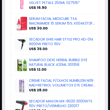
SPLASH VICTORIA'S SECRET NOVO
VELVET PETALS 250ML 027515*
US$ 16.90
SERUM FACIAL MEDICUBE TXA
NIACINAMIDE 15 SERUM 15% X004K3T3FH
30ML 407
US$ 30.00
SECADOR GHIS HAIR STYLE PRO HD-014
9000W PRETO 110V
US$ 35.00
SHAMPOO DEXE HERBAL BUBBLE DYE
NATURAL BLACK 420ML 301358
US$ 12.00
CREME FACIAL P/OLHOS NUMBUZIN N09
NAD+RETINOL VOLUMETOX EYE CREAM
20ML
US$ 28.00