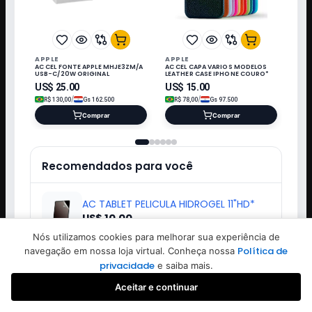
APPLE
APPLE
AC CEL FONTE APPLE MHJE3ZM/A
AC CEL CAPA VARIOS MODELOS
USB-C/20W ORIGINAL
LEATHER CASE IPHONE COURO*
US$
25.00
US$
15.00
/
/
R$
130,00
Gs
162.500
R$
78,00
Gs
97.500
Comprar
Comprar
Recomendados para você
AC TABLET PELICULA HIDROGEL 11"HD*
Nós utilizamos cookies para melhorar sua experiência de
US$ 10.00
Política de
navegação em nossa loja virtual. Conheça nossa
privacidade
e saiba mais.
RELOGIO SEMI NOVO APPLE WATCH SE 2
Aceitar e continuar
44MM BLACK
Favoritos
Buscar
Iniciar sessão
Criar conta
US$ 180.00