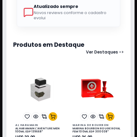
Atualizado sempre
Novos reviews conforme o cadastro
evolui
Produtos em Destaque
Ver Destaques
->
AL HARAMAIN
MARINA DE BOURBON
AL HARAMAIN L'AVENTURE MEN
MARINA BOURBON ROUGE ROYAL
100ML EDP 139668*
FEM 100ML EDP 300038*