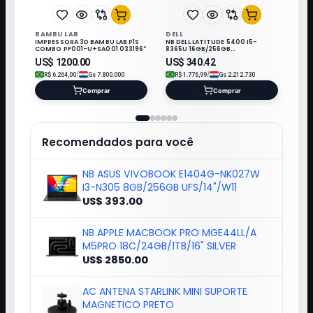
BAMBU LAB
DELL
IMPRESSORA 3D BAMBU LAB P1S
NB DELL LATITUDE 5400 I5-
COMBO PF001-U+SA001 033196*
8365U 16GB/256GB
M.2/14"/W11/REFURB
US$
1200.00
US$
340.42
/
/
R$
6.264,00
Gs
7.800.000
R$
1.776,99
Gs
2.212.730
Comprar
Comprar
Recomendados para você
NB ASUS VIVOBOOK E1404G-NK027W
I3-N305 8GB/256GB UFS/14"/W11
US$ 393.00
NB APPLE MACBOOK PRO MGE44LL/A
M5PRO 18C/24GB/1TB/16" SILVER
US$ 2850.00
AC ANTENA STARLINK MINI SUPORTE
MAGNETICO PRETO