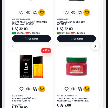
AL HARAMAIN
ANIMALE
AL HARAMAIN L'AVENTURE MEN
ANIMALE MEN 100ML EDT
100ML EDP 139668*
000174*
US$
32.00
US$
22.00
/
/
R$
167,04
Gs
208.000
R$
114,84
Gs
143.000
Comprar
Comprar
<
>
-
31
%
AZZARO
STELLA DUSTIN
AZZARO MEN 100ML EDT
STELLA DUSTIN EXFOLIANTE
980406/011476*
WATERMELON MARGARITA
500GR 385833
US$
9.00
US$
29.00
US$
20.00