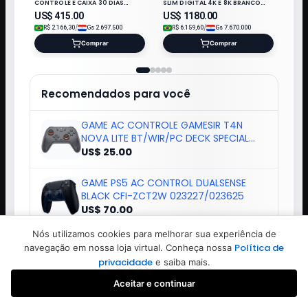
CONTROLE E CAIXA 30 DIAS
SLIM DIGITAL 4K E 8K BRANCO
GARANTIA
024538
US$
415.00
US$
1180.00
/
/
R$
2.166,30
Gs
2.697.500
R$
6.159,60
Gs
7.670.000
Comprar
Comprar
Recomendados para você
GAME AC CONTROLE GAMESIR T4N
NOVA LITE BT/WIR/PC DECK SPECIAL
221703
US$ 25.00
GAME PS5 AC CONTROL DUALSENSE
BLACK CFI-ZCT2W 023227/023625
US$ 70.00
Nós utilizamos cookies para melhorar sua experiência de
GAME PORTATIL GAME BOX S9 520
Política de
navegação em nossa loja virtual. Conheça nossa
JOGOS 2.4" ORANGE
privacidade
e saiba mais.
US$ 35.00
Aceitar e continuar
Favoritos
Buscar
Iniciar sessão
Criar conta
FONE C/ MICROFONE SONY PULSE ELITE