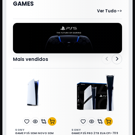
GAMES
Ver Tudo ->
<
>
Mais vendidos
SONY
SONY
GAME PS5 SEMI NOVO SEM
GAME PS5 PRO 2TB EUA CFI-7119