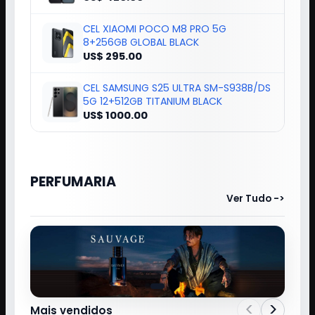
CEL XIAOMI POCO M8 PRO 5G
8+256GB GLOBAL BLACK
US$ 295.00
CEL SAMSUNG S25 ULTRA SM-S938B/DS
5G 12+512GB TITANIUM BLACK
US$ 1000.00
PERFUMARIA
Ver Tudo ->
<
>
Mais vendidos