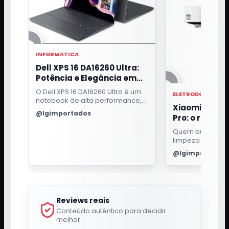
INFORMATICA
Dell XPS 16 DA16260 Ultra:
Potência e Elegância em
um Só Notebook
O Dell XPS 16 DA16260 Ultra é um
ELETRODOMESTIC
notebook de alta performance,
Xiaomi Robo
ideal para profissionais
@lgimportados
Pro: o robô qu
exigentes. Com processador
Intel Core i7, 32GB de RAM e tela
passa pano e 
Quem busca pra
OLED 3.2K touch, oferece uma
para a base
limpeza da casa
experiência visual e de uso
bom robô aspira
excepcional.
@lgimportados
fazer mais do qu
ambiente. Ele pr
para aspirar suje
inteligência pa
cômodos e efici
Reviews reais
passar pano sem
manutenção a t
Conteúdo autêntico para decidir
melhor