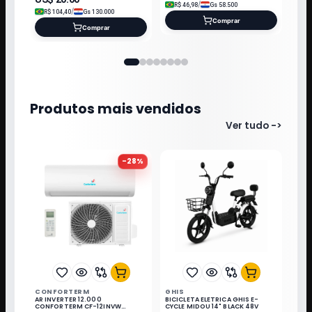
/
R$
46,98
Gs
58.500
/
R$
104,40
Gs
130.000
Comprar
Comprar
Produtos mais vendidos
Ver tudo
->
-
28
%
CONFORTERM
GHIS
AR INVERTER 12.000
BICICLETA ELETRICA GHIS E-
CONFORTERM CF-12INVW
CYCLE MIDOU 14" BLACK 48V