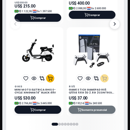
WIFI/220V/60HZ Q/F/R32/KIT IN
US$
400.00
US$
300.00
US$
215.00
/
R$
2.088,00
Gs
2.600.000
/
R$
1.122,30
Gs
1.397.500
Comprar
Comprar
<
>
GHIS
RS5
MINI MOTO ELETRICA GHIS E-
GAME STICK GAMEPAD RS5
CYCLE XINGMAI 14" BLACK 48V
Q10SE 64G 3D 2.4G 2CONTROLE
3 JOGO PRETO/BRANCO
US$
530.00
US$
37.00
/
/
R$
2.766,60
Gs
3.445.000
R$
193,14
Gs
240.500
Comprar
Somente presencial