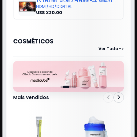
TV LED 55" XION XI-LED55-4K SMART
HDMI/HD/DIGITAL
US$ 320.00
COSMÉTICOS
Ver Tudo ->
<
>
Mais vendidos