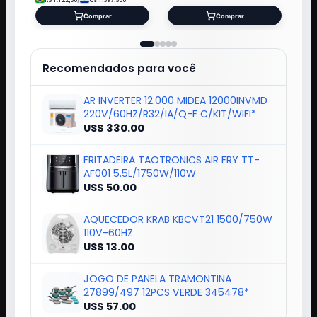
Comprar
Comprar
Recomendados para você
AR INVERTER 12.000 MIDEA 12000INVMD
220V/60HZ/R32/IA/Q-F C/KIT/WIFI*
US$ 330.00
FRITADEIRA TAOTRONICS AIR FRY TT-
AF001 5.5L/1750W/110W
US$ 50.00
AQUECEDOR KRAB KBCVT21 1500/750W
110V-60HZ
US$ 13.00
JOGO DE PANELA TRAMONTINA
27899/497 12PCS VERDE 345478*
US$ 57.00