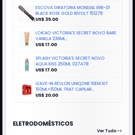
ESCOVA GIRATORIA MONDIAL ERB-01
BLACK ROSE GOLD BIVOLT 151278
US$ 35.00
LO€AO VICTORIA'S SECRET NOVO BARE
VANILLA 236ML
894669/027423/605105*
US$ 17.00
SPLASH VICTORIA'S SECRET NOVO
AQUA KISS 250ML 027478
US$ 17.00
LEAVE-IN REVLON UNIQONE 10EN1 KIT
150ML+150ML TRAT CAPILAR
139272/8985
US$ 20.00
ELETRODOMÉSTICOS
Ver Tudo ->