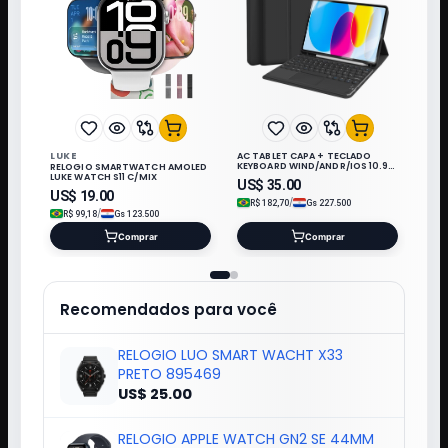
LUKE
AC TABLET CAPA + TECLADO
KEYBOARD WIND/ANDR/IOS 10.9"
RELOGIO SMARTWATCH AMOLED
PRETO*
LUKE WATCH S11 C/MIX
US$
35.00
US$
19.00
/
R$
182,70
Gs
227.500
/
R$
99,18
Gs
123.500
Comprar
Comprar
Recomendados para você
RELOGIO LUO SMART WACHT X33
PRETO 895469
US$ 25.00
RELOGIO APPLE WATCH GN2 SE 44MM