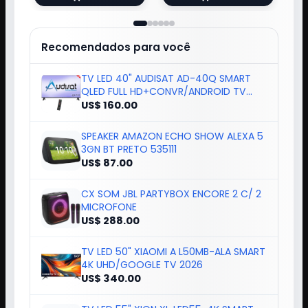
Recomendados para você
TV LED 40" AUDISAT AD-40Q SMART
QLED FULL HD+CONVR/ANDROID TV
2025
US$ 160.00
SPEAKER AMAZON ECHO SHOW ALEXA 5
3GN BT PRETO 535111
US$ 87.00
CX SOM JBL PARTYBOX ENCORE 2 C/ 2
MICROFONE
US$ 288.00
TV LED 50" XIAOMI A L50MB-ALA SMART
4K UHD/GOOGLE TV 2026
US$ 340.00