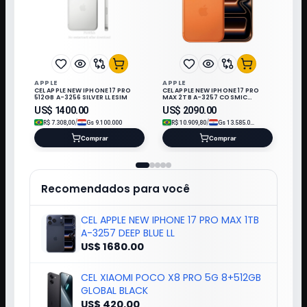
APPLE
APPLE
CEL APPLE NEW IPHONE 17 PRO
CEL APPLE NEW IPHONE 17 PRO
512GB A-3256 SILVER LL ESIM
MAX 2TB A-3257 COSMIC
ORANGE LL/A ESIM
US$
1400.00
US$
2090.00
/
/
R$
7.308,00
Gs
9.100.000
R$
10.909,80
Gs
13.585.000
Comprar
Comprar
Recomendados para você
CEL APPLE NEW IPHONE 17 PRO MAX 1TB
A-3257 DEEP BLUE LL
US$ 1680.00
CEL XIAOMI POCO X8 PRO 5G 8+512GB
GLOBAL BLACK
US$ 420.00