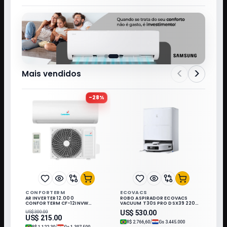
<
>
Mais vendidos
-
28
%
CONFORTERM
ECOVACS
AR INVERTER 12.000
ROBO ASPIRADOR ECOVACS
CONFORTERM CF-12INVW
VACUUM T30S PRO DSX39 220V
WIFI/220V/60HZ Q/F/R32/KIT IN
50-60HZ WHITE 033140
US$
530.00
US$
300.00
US$
215.00
/
R$
2.766,60
Gs
3.445.000
/
R$
1.122,30
Gs
1.397.500