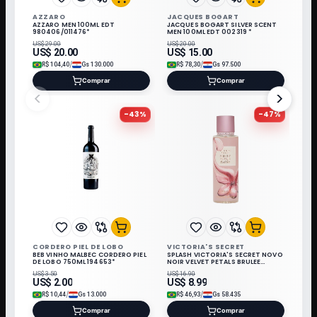
AZZARO
JACQUES BOGART
AZZARO MEN 100ML EDT
JACQUES BOGART SILVER SCENT
980406/011476*
MEN 100ML EDT 002319 *
US$
29.00
US$
20.00
US$
20.00
US$
15.00
/
/
R$
104,40
Gs
130.000
R$
78,30
Gs
97.500
Comprar
Comprar
<
>
-
43
%
-
47
%
CORDERO PIEL DE LOBO
VICTORIA'S SECRET
BEB VINHO MALBEC CORDERO PIEL
SPLASH VICTORIA'S SECRET NOVO
DE LOBO 750ML 194653*
NOIR VELVET PETALS BRULEE
250ML 684169
US$
3.50
US$
16.90
US$
2.00
US$
8.99
/
/
R$
10,44
Gs
13.000
R$
46,93
Gs
58.435
Comprar
Comprar