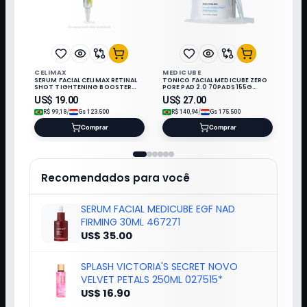
CELIMAX
MEDICUBE
SERUM FACIAL CELIMAX RETINAL
TONICO FACIAL MEDICUBE ZERO
SHOT TIGHTENING BOOSTER
PORE PAD 2.0 70PADS 155G
FIRM 15ML 320812
108374/114665
US$
19.00
US$
27.00
/
/
R$
99,18
Gs
123.500
R$
140,94
Gs
175.500
Comprar
Comprar
Recomendados para você
SERUM FACIAL MEDICUBE EGF NAD
FIRMING 30ML 467271
US$ 35.00
SPLASH VICTORIA'S SECRET NOVO
VELVET PETALS 250ML 027515*
US$ 16.90