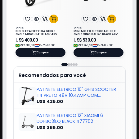
GHIS
GHIS
BICICLETA ELETRICA GHIS E-
MINI MOTO ELETRICA GHIS E-
CYCLE MIDOU 14" BLACK 48V
CYCLE XINGMAI 14" BLACK 48V
US$
400.00
US$
530.00
/
/
R$
2.088,00
Gs
2.600.000
R$
2.766,60
Gs
3.445.000
Comprar
Comprar
Recomendados para você
PATINETE ELETRICO 10" GHIS SCOOTER
T4 PRETO 48V 10.4AMP COM
APP+PISCA
US$ 425.00
PATINETE ELETRICO 12" XIAOMI 6
DDHBC31LQ BLACK 477752
US$ 385.00