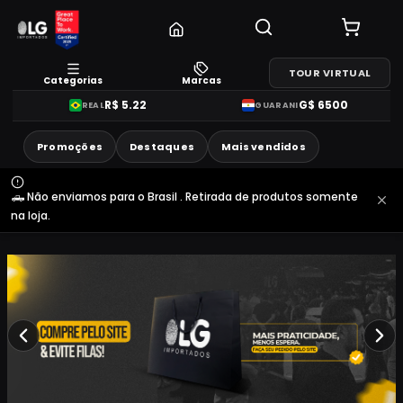
TOUR VIRTUAL
Categorias
Marcas
R$
5.22
G$
6500
REAL
GUARANI
Promoções
Destaques
Mais vendidos
🛻 Não enviamos para o Brasil . Retirada de produtos somente
na loja.