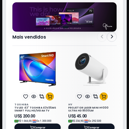
<
>
Mais vendidos
TOSHIBA
HY
TV LED 43" TOSHIBA 43V35MS
PROJETOR LASER MINI HY300
SMART FULL HD/VIDAA TV
ULTRA HD 8500LM
US$
200.00
US$
45.00
/
/
R$
1.044,00
Gs
1.300.000
R$
234,90
Gs
292.500
Comprar
Comprar