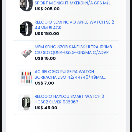
SPORT MIDNIGHT MXEK3HN/A GPS M/L
US$ 205.00
RELOGIO SEMI NOVO APPLE WATCH SE 2
44MM BLACK
US$ 180.00
MEM SDHC 32GB SANDISK ULTRA 100MB
C10 SDSQUNR-032G-GN3MA C/ADAP
184377
US$ 15.00
AC RELOGIO PULSEIRA WATCH
BORRACHA LISO 42/44/45/49MM
COLORIDO*
US$ 7.00
RELOGIO HAYLOU SMART WATCH 3
HCS02 SILVER 935967
US$ 45.00