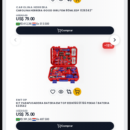
CAROLINA HERRERA
CAROLINA HERRERA GOOD GIRL FEM 80ML EDP 026342*
US$
82.00
US$
79.00
/
R$
412,38
Gs
513.500
Comprar
<
>
-
12
%
EMTOP
KIT PARAFUSADEIRA BATERIA EMTOP EEDK16601 166 PE€AS 1 BATERIA
633562
US$
85.00
US$
75.00
/
R$
391,50
Gs
487.500
Comprar