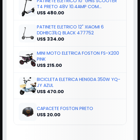
PATINETE ELETRICO 10" GHIS SCOOTER
T4 PRETO 48V 10.4AMP COM
APP+PISCA
US$ 480.00
PATINETE ELETRICO 12" XIAOMI 6
DDHBC31LQ BLACK 477752
US$ 334.00
MINI MOTO ELETRICA FOSTON FS-X200
PINK
US$ 215.00
BICICLETA ELETRICA HENGDA 350W YQ-
JY AZUL
US$ 470.00
CAPACETE FOSTON PRETO
US$ 20.00