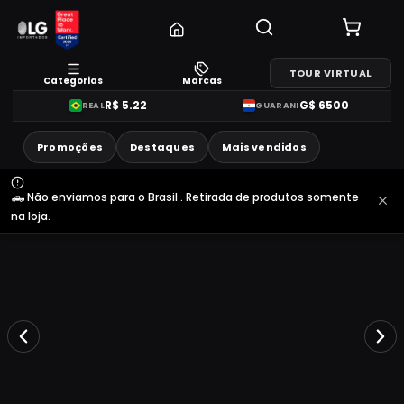
TOUR VIRTUAL
Categorias
Marcas
R$
5.22
G$
6500
REAL
GUARANI
Promoções
Destaques
Mais vendidos
🛻 Não enviamos para o Brasil . Retirada de produtos somente
na loja.