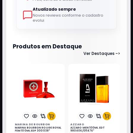
Atualizado sempre
Novos reviews conforme o cadastro
evolui
Produtos em Destaque
Ver Destaques
->
MARINA DE BOURBON
AZZARO
MARINA BOURBON ROUGE ROYAL
AZZARO MEN 100ML EDT
FEM 100ML EDP 300038*
980406/011476*