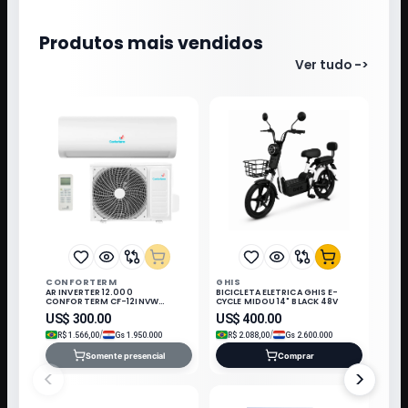
Produtos mais vendidos
Ver tudo
->
CONFORTERM
GHIS
AR INVERTER 12.000
BICICLETA ELETRICA GHIS E-
CONFORTERM CF-12INVW
CYCLE MIDOU 14" BLACK 48V
WIFI/220V/60HZ Q/F/R32/KIT IN
US$
300.00
US$
400.00
/
/
R$
1.566,00
Gs
1.950.000
R$
2.088,00
Gs
2.600.000
Somente presencial
Comprar
<
>