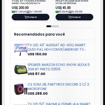
TV LED 43" TOSHIBA 43V35MS
PROJETOR LASER MINI HY300
SMART FULL HD/VIDAA TV
ULTRA HD 8500LM
US$
200.00
US$
45.00
/
/
R$
1.044,00
Gs
1.300.000
R$
234,90
Gs
292.500
Comprar
Comprar
Recomendados para você
TV LED 40" AUDISAT AD-40Q SMART
QLED FULL HD+CONVR/ANDROID TV
2025
US$ 160.00
SPEAKER AMAZON ECHO SHOW ALEXA 5
3GN BT PRETO 535111
US$ 87.00
CX SOM JBL PARTYBOX ENCORE 2 C/ 2
MICROFONE
US$ 288.00
TV LED 50" XIAOMI A L50MB-ALA SMART