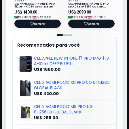
APPLE
APPLE
CEL APPLE NEW IPHONE 17 PRO
CEL APPLE NEW IPHONE 17 PRO
512GB A-3256 SILVER LL ESIM
MAX 2TB A-3257 COSMIC
ORANGE LL/A ESIM
US$
1400.00
US$
2090.00
/
/
R$
7.308,00
Gs
9.100.000
R$
10.909,80
Gs
13.585.000
Comprar
Comprar
Recomendados para você
CEL APPLE NEW IPHONE 17 PRO MAX 1TB
A-3257 DEEP BLUE LL
US$ 1680.00
CEL XIAOMI POCO X8 PRO 5G 8+512GB
GLOBAL BLACK
US$ 420.00
CEL XIAOMI POCO M8 PRO 5G
8+256GB GLOBAL BLACK
US$ 295.00