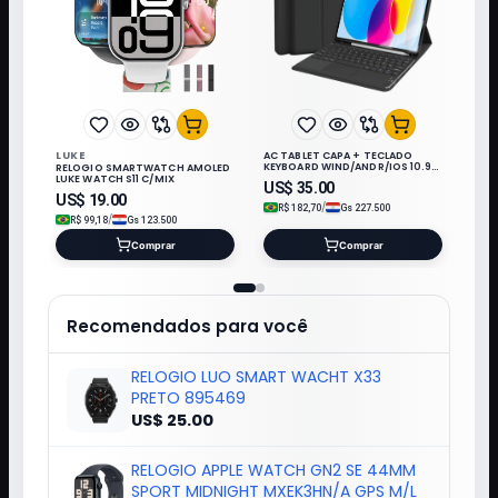
LUKE
AC TABLET CAPA + TECLADO
KEYBOARD WIND/ANDR/IOS 10.9"
RELOGIO SMARTWATCH AMOLED
PRETO*
LUKE WATCH S11 C/MIX
US$
35.00
US$
19.00
/
R$
182,70
Gs
227.500
/
R$
99,18
Gs
123.500
Comprar
Comprar
Recomendados para você
RELOGIO LUO SMART WACHT X33
PRETO 895469
US$ 25.00
RELOGIO APPLE WATCH GN2 SE 44MM
SPORT MIDNIGHT MXEK3HN/A GPS M/L