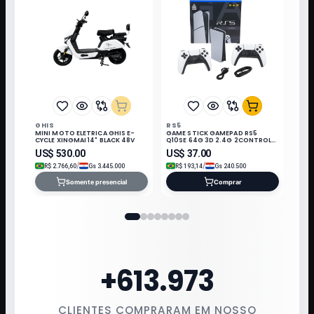
GHIS
RS5
MINI MOTO ELETRICA GHIS E-
GAME STICK GAMEPAD RS5
CYCLE XINGMAI 14" BLACK 48V
Q10SE 64G 3D 2.4G 2CONTROLE
3 JOGO PRETO/BRANCO
US$
530.00
US$
37.00
/
/
R$
2.766,60
Gs
3.445.000
R$
193,14
Gs
240.500
Somente presencial
Comprar
+
613.973
CLIENTES COMPRARAM EM NOSSO