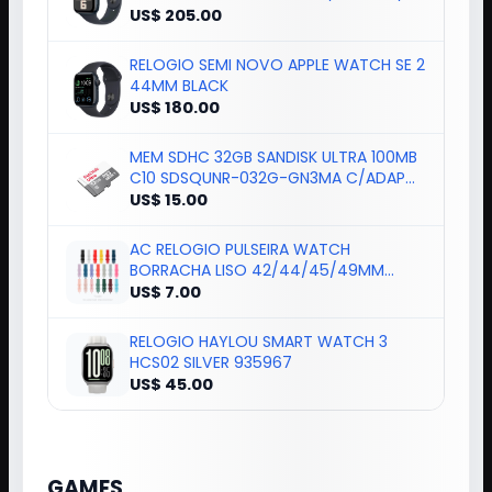
US$ 205.00
RELOGIO SEMI NOVO APPLE WATCH SE 2
44MM BLACK
US$ 180.00
MEM SDHC 32GB SANDISK ULTRA 100MB
C10 SDSQUNR-032G-GN3MA C/ADAP
184377
US$ 15.00
AC RELOGIO PULSEIRA WATCH
BORRACHA LISO 42/44/45/49MM
COLORIDO*
US$ 7.00
RELOGIO HAYLOU SMART WATCH 3
HCS02 SILVER 935967
US$ 45.00
GAMES