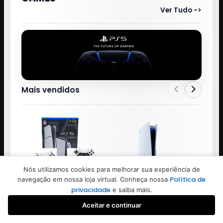
Ver Tudo ->
<
>
Mais vendidos
Nós utilizamos cookies para melhorar sua experiência de
Política de
navegação em nossa loja virtual. Conheça nossa
privacidade
e saiba mais.
Aceitar e continuar
RS5
SONY
Favoritos
Buscar
Iniciar sessão
Criar conta
GAME STICK GAMEPAD RS5
GAME PS5 SEMI NOVO SEM
Q10SE 64G 3D 2.4G 2CONTROLE
CONTROLE E CAIXA 30 DIAS
3 JOGO PRETO/BRANCO
GARANTIA