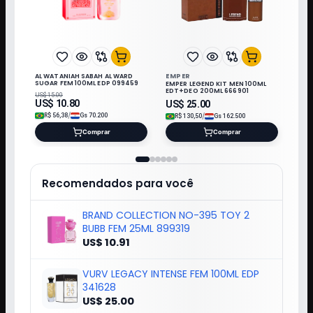
EMPER
AL WATANIAH SABAH AL WARD
SUGAR FEM 100ML EDP 099459
EMPER LEGEND KIT MEN 100ML
EDT+DEO 200ML 666901
US$
15.00
US$
10.80
US$
25.00
/
/
R$
56,38
Gs
70.200
R$
130,50
Gs
162.500
Comprar
Comprar
Recomendados para você
BRAND COLLECTION NO-395 TOY 2
BUBB FEM 25ML 899319
US$ 10.91
VURV LEGACY INTENSE FEM 100ML EDP
341628
US$ 25.00