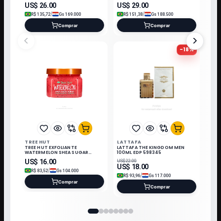
US$
26.00
US$
29.00
/
/
R$
135,72
Gs
169.000
R$
151,38
Gs
188.500
Comprar
Comprar
<
>
-
18
%
TREE HUT
LATTAFA
TREE HUT EXFOLIANTE
LATTAFA THE KINGDOM MEN
WATERMELON SHEA SUGAR
100ML EDP 598345
SCRUB 510GR 002830
US$
16.00
US$
22.00
US$
18.00
/
R$
83,52
Gs
104.000
/
R$
93,96
Gs
117.000
Comprar
Comprar