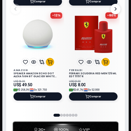
Comprar
Comprar
<
>
-
12
%
-
60
%
AMAZON
FERRARI
SPEAKER AMAZON ECHO DOT
FERRARI SCUDERIA RED MEN 125ML
ALEXA 5GN BT GLACIER WHITE
EDT 111974
C2N6L4
US$
56.00
US$
20.00
US$
49.50
US$
8.00
/
/
R$
258,39
Gs
321.750
R$
41,76
Gs
52.000
Comprar
Comprar