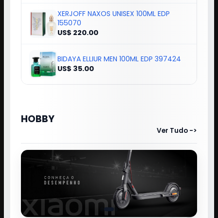
XERJOFF NAXOS UNISEX 100ML EDP
155070
US$ 220.00
BIDAYA ELLIUR MEN 100ML EDP 397424
US$ 35.00
HOBBY
Ver Tudo ->