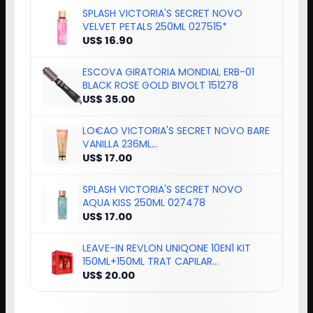
SPLASH VICTORIA'S SECRET NOVO
VELVET PETALS 250ML 027515*
US$ 16.90
ESCOVA GIRATORIA MONDIAL ERB-01
BLACK ROSE GOLD BIVOLT 151278
US$ 35.00
LO€AO VICTORIA'S SECRET NOVO BARE
VANILLA 236ML
894669/027423/605105*
US$ 17.00
SPLASH VICTORIA'S SECRET NOVO
AQUA KISS 250ML 027478
US$ 17.00
LEAVE-IN REVLON UNIQONE 10EN1 KIT
150ML+150ML TRAT CAPILAR
139272/8985
US$ 20.00