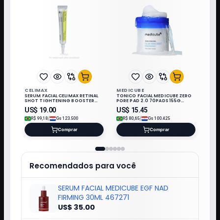
CELIMAX
MEDICUBE
SERUM FACIAL CELIMAX RETINAL
TONICO FACIAL MEDICUBE ZERO
SHOT TIGHTENING BOOSTER
PORE PAD 2.0 70PADS 155G
FIRM 15ML 320812
108374/114665
US$
19.00
US$
15.45
/
/
R$
99,18
Gs
123.500
R$
80,65
Gs
100.425
Comprar
Comprar
Recomendados para você
SERUM FACIAL MEDICUBE EGF NAD
FIRMING 30ML 467271
US$ 35.00