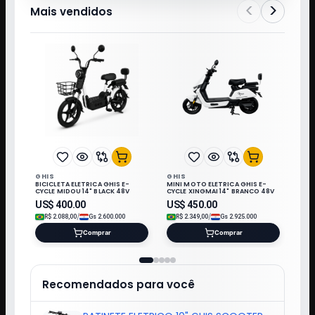
<
>
Mais vendidos
GHIS
GHIS
BICICLETA ELETRICA GHIS E-
MINI MOTO ELETRICA GHIS E-
CYCLE MIDOU 14" BLACK 48V
CYCLE XINGMAI 14" BRANCO 48V
US$
400.00
US$
450.00
/
/
R$
2.088,00
Gs
2.600.000
R$
2.349,00
Gs
2.925.000
Comprar
Comprar
Recomendados para você