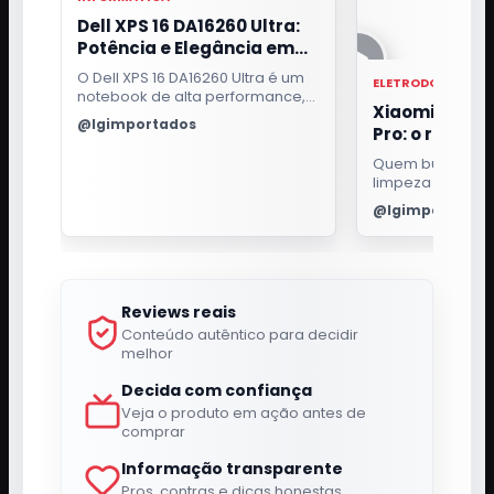
Dell XPS 16 DA16260 Ultra:
Potência e Elegância em
um Só Notebook
O Dell XPS 16 DA16260 Ultra é um
ELETRODOMESTIC
notebook de alta performance,
Xiaomi Robo
ideal para profissionais
@lgimportados
Pro: o robô qu
exigentes. Com processador
Intel Core i7, 32GB de RAM e tela
passa pano e 
Quem busca pra
OLED 3.2K touch, oferece uma
para a base
limpeza da casa
experiência visual e de uso
bom robô aspira
excepcional.
@lgimportados
fazer mais do qu
ambiente. Ele pr
para aspirar suje
inteligência pa
cômodos e efici
Reviews reais
passar pano sem
manutenção a t
Conteúdo autêntico para decidir
melhor
Decida com confiança
Veja o produto em ação antes de
comprar
Informação transparente
Pros, contras e dicas honestas