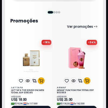
Promoções
Ver promoções ->
-
18
%
-
34
%
LATTAFA
ARMAF
LATTAFA THE KINGDOM MEN
ARMAF YUM YUM FEM 100ML EDP
100ML EDP 598345
800959
US$
22.00
US$
38.00
US$
18.00
US$
25.00
/
/
R$
93,96
Gs
117.000
R$
130,50
Gs
162.500