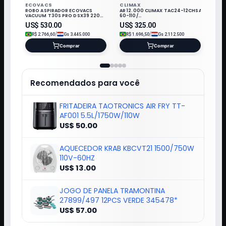
ECOVACS
CLIMAX
ROBO ASPIRADOR ECOVACS
AR 12.000 CLIMAX TAC24-12CHSA-
VACUUM T30S PRO DSX39 220V
60-110/
50-60HZ WHITE 033140
R410/110V/60HZ/QUENTE/FRIO+KIT*
US$
530.00
US$
325.00
/
/
R$
2.766,60
Gs
3.445.000
R$
1.696,50
Gs
2.112.500
Comprar
Comprar
Recomendados para você
FRITADEIRA TAOTRONICS AIR FRY TT-
AF001 5.5L/1750W/110W
US$ 50.00
AQUECEDOR KRAB KBCVT21 1500/750W
110V-60HZ
US$ 13.00
JOGO DE PANELA TRAMONTINA
27899/497 12PCS VERDE 345478*
US$ 57.00