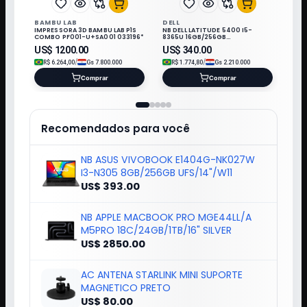
BAMBU LAB
DELL
IMPRESSORA 3D BAMBU LAB P1S
NB DELL LATITUDE 5400 I5-
COMBO PF001-U+SA001 033196*
8365U 16GB/256GB
M.2/14"/W11/REFURB
US$
1200.00
US$
340.00
/
/
R$
6.264,00
Gs
7.800.000
R$
1.774,80
Gs
2.210.000
Comprar
Comprar
Recomendados para você
NB ASUS VIVOBOOK E1404G-NK027W
I3-N305 8GB/256GB UFS/14"/W11
US$ 393.00
NB APPLE MACBOOK PRO MGE44LL/A
M5PRO 18C/24GB/1TB/16" SILVER
US$ 2850.00
AC ANTENA STARLINK MINI SUPORTE
MAGNETICO PRETO
US$ 80.00